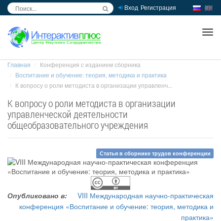
Вход
Регистрация
inc
ра
Главная
Конференция с изданием сборника
Воспитание и обучение: теория, методика и практика
К вопросу о роли методиста в организации управленч...
К вопросу о роли методиста в организации
управленческой деятельности
общеобразовательного учреждения
Статья в сборнике трудов конференции
Опубликовано в:
VIII Международная научно-практическая
конференция «Воспитание и обучение: теория, методика и
практика»