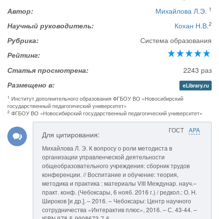
1
Автор:
Михайлова Л.Э.
2
Научный руководитель:
Кохан Н.В.
Рубрика:
Система образования
Рейтинг:
Статья просмотрена:
2243 раз
Размещено в:
eLibrary.ru
1
Институт дополнительного образования ФГБОУ ВО «Новосибирский
государственный педагогический университет»
2
ФГБОУ ВО «Новосибирский государственный педагогический университет»
ГОСТ
APA
Для цитирования:
Михайлова Л. Э. К вопросу о роли методиста в
организации управленческой деятельности
общеобразовательного учреждения: сборник трудов
конференции. // Воспитание и обучение: теория,
методика и практика : материалы VIII Междунар. науч.–
практ. конф. (Чебоксары, 6 нояб. 2016 г.) / редкол.: О. Н.
Широков [и др.]. – 2016. – Чебоксары: Центр научного
сотрудничества «Интерактив плюс», 2016. – С. 43-44. –
ISBN 978-5-9908673-7-6.