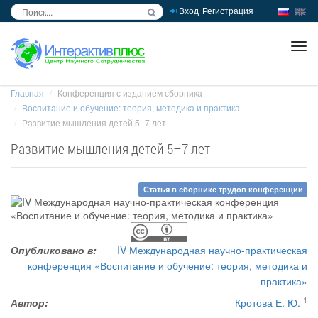
Вход
Регистрация
inc
ра
Главная
Конференция с изданием сборника
Воспитание и обучение: теория, методика и практика
Развитие мышления детей 5–7 лет
Развитие мышления детей 5–7 лет
Статья в сборнике трудов конференции
Опубликовано в:
IV Международная научно-практическая
конференция «Воспитание и обучение: теория, методика и
практика»
1
Автор:
Кротова Е. Ю.