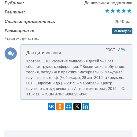
Рубрика:
Дошкольная педагогика
Рейтинг:
Статья просмотрена:
2640 раз
Размещено в:
eLibrary.ru
1
МБДОУ «Д/С №178»
ГОСТ
APA
Для цитирования:
Кротова Е. Ю. Развитие мышления детей 5–7 лет:
сборник трудов конференции. // Воспитание и обучение:
теория, методика и практика : материалы IV Междунар.
науч.–практ. конф. (Чебоксары, 28 авг. 2015 г.) / редкол.:
О. Н. Широков [и др.]. – 2015. – Чебоксары: Центр
научного сотрудничества «Интерактив плюс», 2015. – С.
118-120. – ISBN 978-5-906626-93-6.