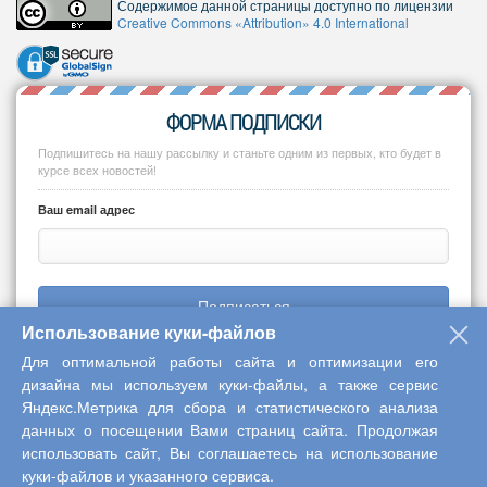
Содержимое данной страницы доступно по лицензии
Creative Commons «Attribution» 4.0 International
ФОРМА ПОДПИСКИ
Подпишитесь на нашу рассылку и станьте одним из первых, кто будет в
курсе всех новостей!
Ваш email адрес
Подписаться
Использование куки-файлов
Для оптимальной работы сайта и оптимизации его
дизайна мы используем куки-файлы, а также сервис
Яндекс.Метрика для сбора и статистического анализа
Copyright © 2013-2026 Центр научного сотрудничества «Интерактив
данных о посещении Вами страниц сайта. Продолжая
плюс»
использовать сайт, Вы соглашаетесь на использование
куки-файлов и указанного сервиса.
Наверх