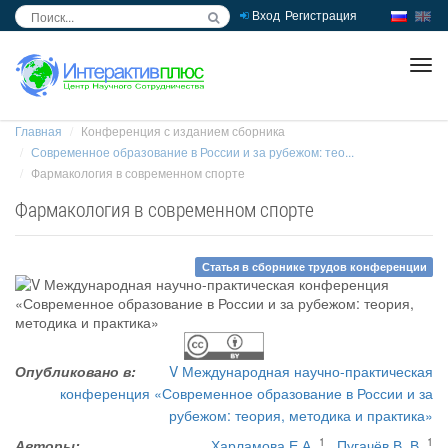
Вход
Регистрация
inc
ра
Главная
Конференция с изданием сборника
Современное образование в России и за рубежом: тео...
Фармакология в современном спорте
Фармакология в современном спорте
Статья в сборнике трудов конференции
Опубликовано в:
V Международная научно-практическая
конференция «Современное образование в России и за
рубежом: теория, методика и практика»
1
1
Авторы:
Харламова Е.А.
,
Пугачёв В. В.