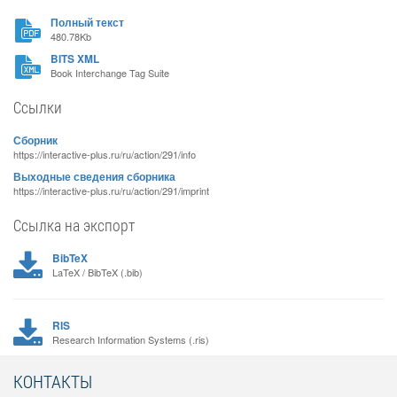
Полный текст
480.78Kb
BITS XML
Book Interchange Tag Suite
Ссылки
Сборник
https://interactive-plus.ru/ru/action/291/info
Выходные сведения сборника
https://interactive-plus.ru/ru/action/291/imprint
Ссылка на экспорт
BibTeX
LaTeX / BibTeX (.bib)
RIS
Research Information Systems (.ris)
КОНТАКТЫ