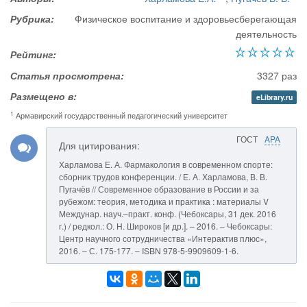
Рубрика:
Физическое воспитание и здоровьесберегающая
деятельность
Рейтинг:
Статья просмотрена:
3327 раз
Размещено в:
eLibrary.ru
1
Армавирский государственный педагогический университет
ГОСТ
APA
Для цитирования:
Харламова Е. А. Фармакология в современном спорте:
сборник трудов конференции. / Е. А. Харламова, В. В.
Пугачёв // Современное образование в России и за
рубежом: теория, методика и практика : материалы V
Междунар. науч.–практ. конф. (Чебоксары, 31 дек. 2016
г.) / редкол.: О. Н. Широков [и др.]. – 2016. – Чебоксары:
Центр научного сотрудничества «Интерактив плюс»,
2016. – С. 175-177. – ISBN 978-5-9909609-1-6.