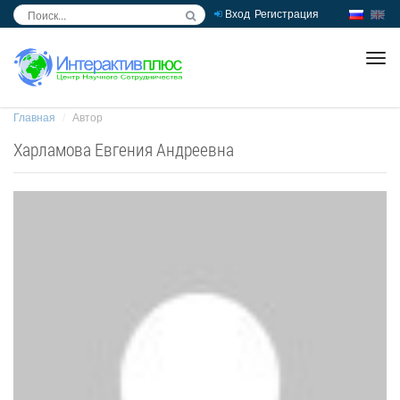
Вход
Регистрация
inc
ра
Главная
Автор
Харламова Евгения Андреевна