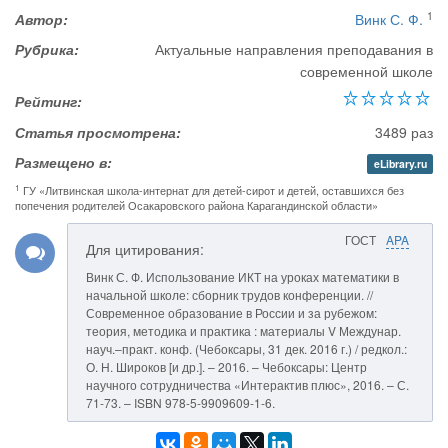
1
Автор:
Винк С. Ф.
Рубрика:
Актуальные направления преподавания в
современной школе
Рейтинг:
Статья просмотрена:
3489 раз
Размещено в:
eLibrary.ru
1
ГУ «Литвинская школа-интернат для детей-сирот и детей, оставшихся без
попечения родителей Осакаровского района Карагандинской области»
ГОСТ
APA
Для цитирования:
Винк С. Ф. Использование ИКТ на уроках математики в
начальной школе: сборник трудов конференции. //
Современное образование в России и за рубежом:
теория, методика и практика : материалы V Междунар.
науч.–практ. конф. (Чебоксары, 31 дек. 2016 г.) / редкол.:
О. Н. Широков [и др.]. – 2016. – Чебоксары: Центр
научного сотрудничества «Интерактив плюс», 2016. – С.
71-73. – ISBN 978-5-9909609-1-6.