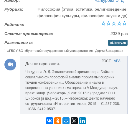
Автор:
Чагдурова Э. Д.
Рубрика:
Философия (этика, эстетика, религиоведение,
философия культуры, философии науки и др)
Рейтинг:
Статья просмотрена:
2339 раз
Размещено в:
eLibrary.ru
1
ФГБОУ ВО «Бурятский государственный университет им. Доржи Банзарова»
ГОСТ
APA
Для цитирования:
Чагдурова Э. Д. Экологический кризис озера Байкал:
социально-философский анализ проблемы: сборник
трудов конференции. // Образование и наука в
современных условиях : материалы V Междунар. науч.-
практ. конф. (Чебоксары, 9 окт. 2015 г.) / редкол.: О. Н.
Широков [и др.]. – 2015. – Чебоксары: Центр научного
сотрудничества «Интерактив плюс», 2015. – С. 237-238.
– ISSN 2412-0537.