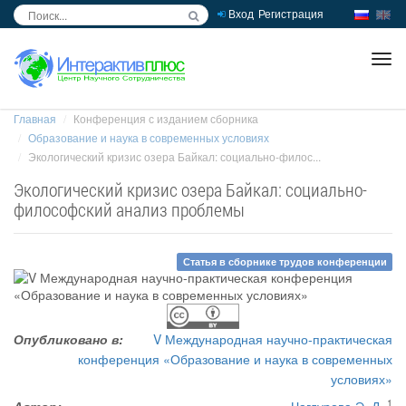
Вход
Регистрация
inc
ра
Главная
Конференция с изданием сборника
Образование и наука в современных условиях
Экологический кризис озера Байкал: социально-филос...
Экологический кризис озера Байкал: социально-
философский анализ проблемы
Статья в сборнике трудов конференции
Опубликовано в:
V Международная научно-практическая
конференция «Образование и наука в современных
условиях»
1