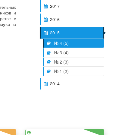
2017
ательных
дников и
рстве с
2016
наука в
2015
№ 4 (5)
№ 3 (4)
№ 2 (3)
№ 1 (2)
2014