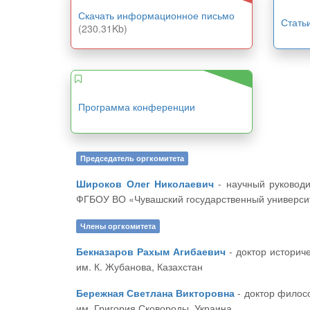
Скачать информационное письмо
Стать
(230.31Kb)
Программа конференции
Председатель оргкомитета
Широков Олег Николаевич
- научный руководитель ЦНС «Интерактив плюс», доктор исторических наук, профессор, декан историко-географического факультета
ФГБОУ ВО «Чувашский государственный университ
Члены оргкомитета
Бекназаров Рахым Агибаевич
- доктор исторических наук, профессор, проректор по учебной части и УМР Актюбинский региональный государственный университет
им. К. Жубанова, Казахстан
Бережная Светлана Викторовна
- доктор философских наук, профессор, декан исторического факультета Харьковского национального педагогического университета
им. Григория Сковороды, Украина