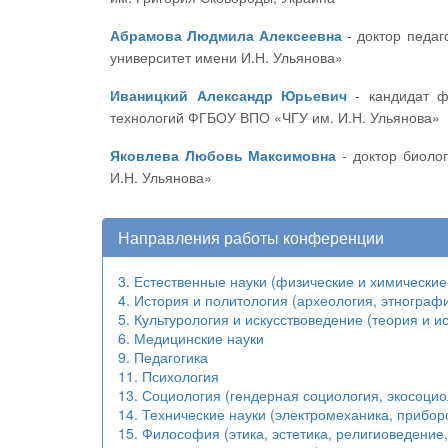
Абрамова Людмила Алексеевна
- доктор педагогических наук, профессор кафедры философии, социологии и педагогики ФГБОУ ВО «Чувашский государственный
университет имени И.Н. Ульянова»
Иваницкий Александр Юрьевич
- кандидат физико-математических наук, профессор, декан факультета прикладной математики, физики и информационных
технологий ФГБОУ ВПО «ЧГУ им. И.Н. Ульянова»
Яковлева Любовь Максимовна
- доктор биологических наук, кандидат медицинских наук, профессор ФГБОУ ВО «Чувашский государственный университет имени
И.Н. Ульянова»
Направления работы конференции
3. Естественные науки (физические и химические
4. История и политология (археология, этнографи
5. Культурология и искусствоведение (теория и и
6. Медицинские науки
9. Педагогика
11. Психология
13. Социология (гендерная социология, экосоциол
14. Технические науки (электромеханика, прибор
15. Философия (этика, эстетика, религиоведени