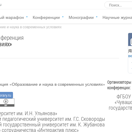
u
ый марафон
Конференции
Монографии
Научные журн
ие и наука в современных условиях
нференция
виях
»
Я
в
Организаторы
конференции:
brary.ru
ФГБОУ
«Чуваш
государст
ерситет им. И.Н. Ульянова»
педагогический университет им. Г.С. Сковороды
 государственный университет им. К. Жубанова
о сотрудничества «Интерактив плюс»