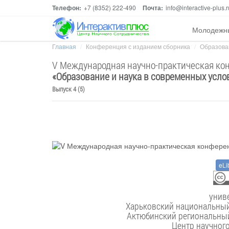
Телефон:
+7 (8352) 222-490
Почта:
info@interactive-plus.r
Молодежн
Главная
Конференция с изданием сборника
Образован
V Международная научно-практическая ко
«
Образование и наука в современных усло
Выпуск 4 (5)
eLi
унив
Харьковский национальный 
Актюбинский региональный
Центр научног