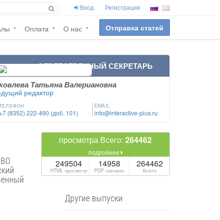
Вход
Регистрация
Отправка статей
алы
Оплата
О нас
ОТВЕТСТВЕННЫЙ СЕКРЕТАРЬ
ковлева Татьяна Валериановна
едущий редактор
ТЕЛЕФОН
EMAIL
+7 (8352) 222-490 (доб. 101)
info@interactive-plus.ru
просмотра Всего:
264462
подробнее
 ВО
249504
14958
264462
ский
HTML просмотр
PDF скачано
Всего
венный
Другие выпуски