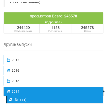
г. (включительно)
просмотров Всего:
245578
подробнее
244420
1158
245578
HTML просмотр
PDF скачано
Всего
Другие выпуски
2017
2016
2015
2014
№ 1 (1)