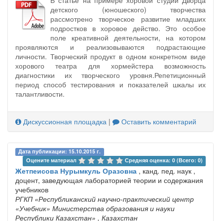
В статье на примере хоровой студии Дворца
детского (юношеского) творчества
рассмотрено творческое развитие младших
подростков в хоровое действо. Это особое
поле креативной деятельности, на котором
проявляются и реализовываются подрастающие
личности. Творческий продукт в одном конкретном виде
хорового театра для хормейстера возможность
диагностики их творческого уровня.Репетиционный
период способ тестирования и показателей шкалы их
талантливости.
Дискуссионная площадка
|
Оставить комментарий
Дата публикации: 15.10.2015 г.
Оцените материал 
Средняя оценка: 0 (Всего: 0)
Жетпеисова Нурымкуль Оразовна
, канд. пед. наук ,
доцент, заведующая лабораторией теории и содержания
учебников
РГКП «Республиканский научно-практический центр
«Учебник» Министерства образования и науки
Республики Казахстан»
, Казахстан