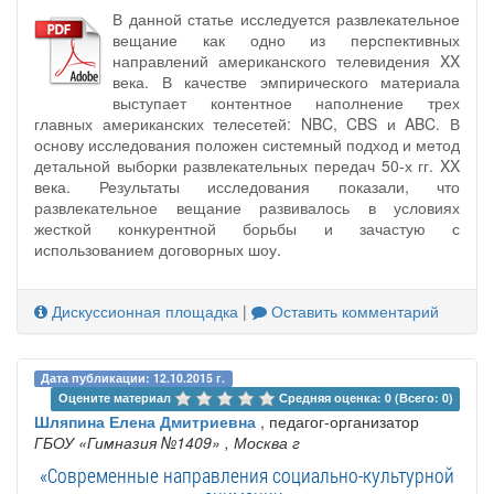
В данной статье исследуется развлекательное
вещание как одно из перспективных
направлений американского телевидения XX
века. В качестве эмпирического материала
выступает контентное наполнение трех
главных американских телесетей: NBC, CBS и ABC. В
основу исследования положен системный подход и метод
детальной выборки развлекательных передач 50-х гг. XX
века. Результаты исследования показали, что
развлекательное вещание развивалось в условиях
жесткой конкурентной борьбы и зачастую с
использованием договорных шоу.
Дискуссионная площадка
|
Оставить комментарий
Дата публикации: 12.10.2015 г.
Оцените материал 
Средняя оценка: 0 (Всего: 0)
Шляпина Елена Дмитриевна
, педагог-организатор
ГБОУ «‎Гимназия №1409»
, Москва г
«Современные направления социально-культурной