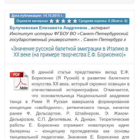
Дата публикации: 14.10.2015 г.
Оцените материал 
Средняя оценка: 0 (Всего: 0)
Булучевская Елизавета Андреевна
, аспирант
Институт истории ФГБОУ ВО «Санкт-Петербургский
государственный университет»
, Санкт-Петербург г
«Значение русской балетной эмиграции в Италию в
XX веке (на примере творчества Е.Ф. Борисенко)»
В данной статье представлен вклад Е.Ф.
Борисенко (Я Руской) в развитие балетного
искусства XX века, который скромно освещен в
отечественной историографии. Отмечается,
что основательница Национальной академии
танца в Риме Я Руская завершила формирование
концепции «свободного», ритмического танца, начатое
ранее Ф. Дельсартом, Р. Штайнером, Э. Жаком-
Делькрозом, С.П. Дягилевым, А. Дункан. Теоретические
работы Е. Борисенко отражают новаторскую идею
балерины – концепцию пропедевтики как основы
танцевальной педагогики. Значение Е. Борисенко для