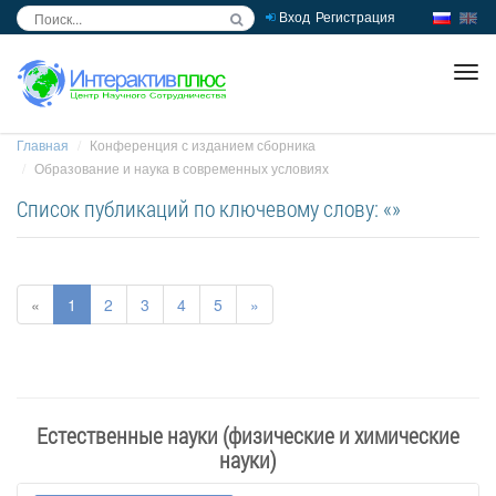
Вход
Регистрация
inc
ра
Главная
Конференция с изданием сборника
Образование и наука в современных условиях
Список публикаций по ключевому слову: «»
«
1
2
3
4
5
»
Естественные науки (физические и химические
науки)