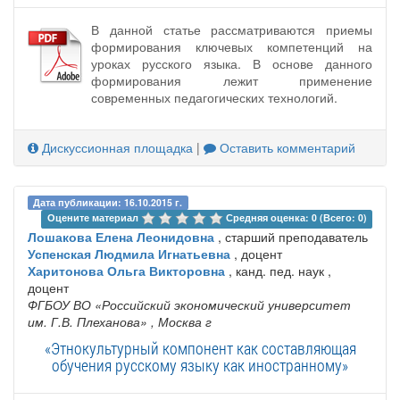
В данной статье рассматриваются приемы
формирования ключевых компетенций на
уроках русского языка. В основе данного
формирования лежит применение
современных педагогических технологий.
Дискуссионная площадка
|
Оставить комментарий
Дата публикации: 16.10.2015 г.
Оцените материал 
Средняя оценка: 0 (Всего: 0)
Лошакова Елена Леонидовна
, старший преподаватель
Успенская Людмила Игнатьевна
, доцент
Харитонова Ольга Викторовна
, канд. пед. наук ,
доцент
ФГБОУ ВО «Российский экономический университет
им. Г.В. Плеханова»
, Москва г
«Этнокультурный компонент как составляющая
обучения русскому языку как иностранному»