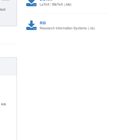
LaTeX / BibTeX (.bib)
ных
RIS
Research Information Systems (.ris)
 на