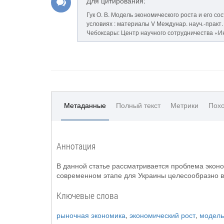
Для цитирования:
Гук О. В. Модель экономического роста и его с
условиях : материалы V Междунар. науч.-практ. ко
Чебоксары: Центр научного сотрудничества «Инт
Метаданные
Полный текст
Метрики
Похо
Аннотация
В данной статье рассматривается проблема эконом
современном этапе для Украины целесообразно 
Ключевые слова
рыночная экономика
,
экономический рост
,
модель