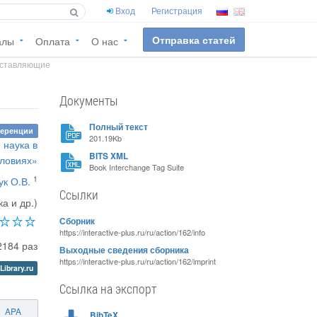
Вход
Регистрация
Отправка статей
алы
Оплата
О нас
составляющие
Документы
Полный текст
ференции
201.19Kb
 наука в
BITS XML
ловиях»
Book Interchange Tag Suite
1
ук О.В.
Ссылки
а и др.)
Сборник
https://interactive-plus.ru/ru/action/162/info
2184 раз
Выходные сведения сборника
https://interactive-plus.ru/ru/action/162/imprint
Library.ru
Ссылка на экспорт
APA
BibTeX