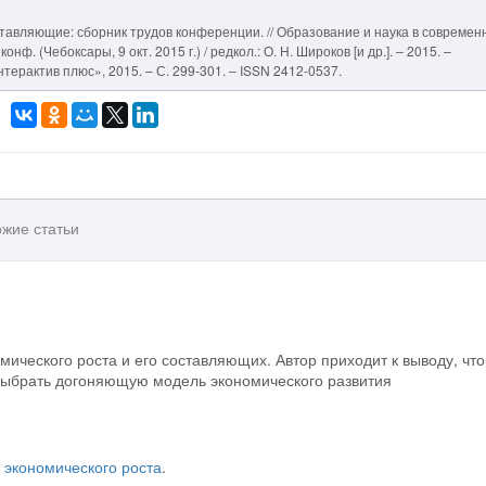
оставляющие: сборник трудов конференции. // Образование и наука в современ
нф. (Чебоксары, 9 окт. 2015 г.) / редкол.: О. Н. Широков [и др.]. – 2015. –
ерактив плюс», 2015. – С. 299-301. – ISSN 2412-0537.
жие статьи
ического роста и его составляющих. Автор приходит к выводу, что
выбрать догоняющую модель экономического развития
 экономического роста
.