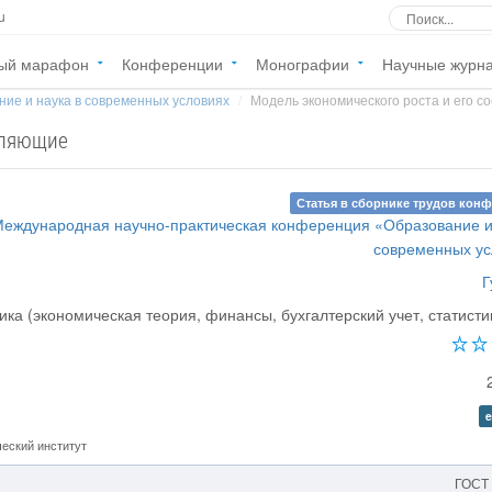
u
ый марафон
Конференции
Монографии
Научные журн
ие и наука в современных условиях
Модель экономического роста и его 
вляющие
Статья в сборнике трудов кон
Международная научно-практическая конференция «Образование и
современных ус
Г
ка (экономическая теория, финансы, бухгалтерский учет, статистик
e
еский институт
ГОСТ