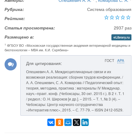
Авторы:
Олешкевич А. А.
,
Комарова С. А.
Рубрика:
Система образования
Рейтинг:
Статья просмотрена:
2937 раз
Размещено в:
eLibrary.ru
1
ФГБОУ ВО «Московская государственная академия ветеринарной медицины и
биотехнологии – МВА им. К.И. Скрябина»
ГОСТ
APA
Для цитирования:
Олешкевич А. А. Междисциплинарные связи и их
возможная реализация: сборник трудов конференции. /
А. А. Олешкевич, С. А. Комарова // Педагогический опыт:
теория, методика, практика : материалы IV Междунар.
науч.–практ. конф. (Чебоксары, 30 окт. 2015 г.). В 2 т. Т. 1
/ редкол.: О. Н. Широков [и др.]. – 2015. – Т. 1, № 3 (4). –
Чебоксары: Центр научного сотрудничества
«Интерактив плюс», 2015. – С. 77-79. – ISSN 2412-0529.