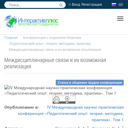
Вход
Регистрация
inc
ра
Главная
Конференция с изданием сборника
Педагогический опыт: теория, методика, практика
Междисциплинарные связи и их возможная реализация
Междисциплинарные связи и их возможная
реализация
Статья в сборнике трудов конференции
Опубликовано в:
IV Международная научно-практическая
конференция «Педагогический опыт: теория, методика,
практика». Том 1
1
1