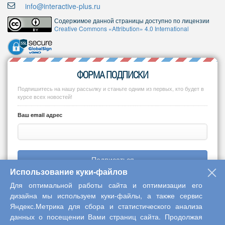
info@interactive-plus.ru
Содержимое данной страницы доступно по лицензии
Creative Commons «Attribution» 4.0 International
ФОРМА ПОДПИСКИ
Подпишитесь на нашу рассылку и станьте одним из первых, кто будет в
курсе всех новостей!
Ваш email адрес
Подписаться
Использование куки-файлов
Для оптимальной работы сайта и оптимизации его
дизайна мы используем куки-файлы, а также сервис
Яндекс.Метрика для сбора и статистического анализа
Copyright © 2013-2026 Центр научного сотрудничества «Интерактив
данных о посещении Вами страниц сайта. Продолжая
плюс»