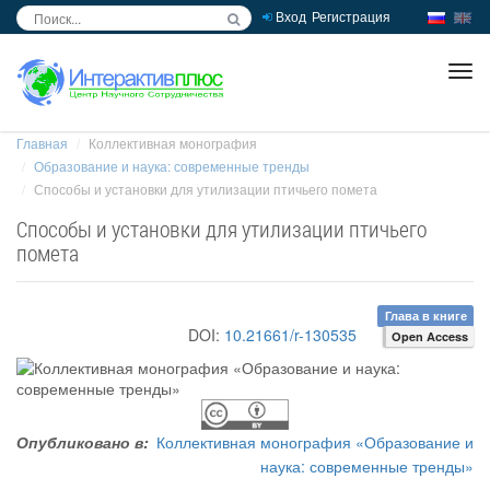
Вход
Регистрация
inc
ра
Главная
Коллективная монография
Образование и наука: современные тренды
Способы и установки для утилизации птичьего помета
Способы и установки для утилизации птичьего
помета
Глава в книге
DOI:
10.21661/r-130535
Open Access
Опубликовано в:
Коллективная монография «Образование и
наука: современные тренды»