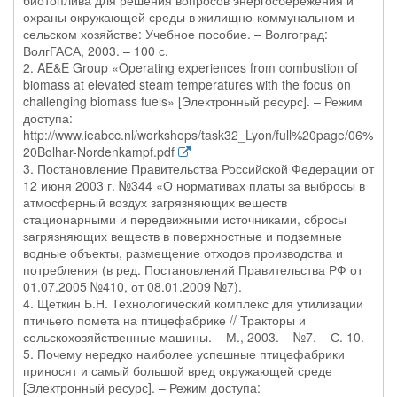
биотоплива для решения вопросов энергосбережения и
охраны окружающей среды в жилищно-коммунальном и
сельском хозяйстве: Учебное пособие. – Волгоград:
ВолгГАСА, 2003. – 100 с.
2. AE&E Group «Operating experiences from combustion of
biomass at elevated steam temperatures with the focus on
challenging biomass fuels» [Электронный ресурс]. – Режим
доступа:
http://www.ieabcc.nl/workshops/task32_Lyon/full%20page/06%
20Bolhar-Nordenkampf.pdf
3. Постановление Правительства Российской Федерации от
12 июня 2003 г. №344 «О нормативах платы за выбросы в
атмосферный воздух загрязняющих веществ
стационарными и передвижными источниками, сбросы
загрязняющих веществ в поверхностные и подземные
водные объекты, размещение отходов производства и
потребления (в ред. Постановлений Правительства РФ от
01.07.2005 №410, от 08.01.2009 №7).
4. Щеткин Б.Н. Технологический комплекс для утилизации
птичьего помета на птицефабрике // Тракторы и
сельскохозяйственные машины. – М., 2003. – №7. – С. 10.
5. Почему нередко наиболее успешные птицефабрики
приносят и самый большой вред окружающей среде
[Электронный ресурс]. – Режим доступа: