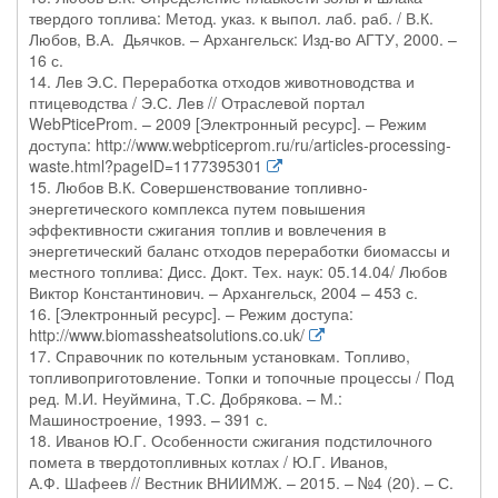
твердого топлива: Метод. указ. к выпол. лаб. раб. / В.К.
Любов, В.А. Дьячков. – Архангельск: Изд-во АГТУ, 2000. –
16 с.
14. Лев Э.С. Переработка отходов животноводства и
птицеводства / Э.С. Лев // Отраслевой портал
WebPticeProm. – 2009 [Электронный ресурс]. – Режим
доступа: http://www.webpticeprom.ru/ru/articles-processing-
waste.html?pageID=1177395301
15. Любов В.К. Совершенствование топливно-
энергетического комплекса путем повышения
эффективности сжигания топлив и вовлечения в
энергетический баланс отходов переработки биомассы и
местного топлива: Дисс. Докт. Тех. наук: 05.14.04/ Любов
Виктор Константинович. – Архангельск, 2004 – 453 с.
16. [Электронный ресурс]. – Режим доступа:
http://www.biomassheatsolutions.co.uk/
17. Справочник по котельным установкам. Топливо,
топливоприготовление. Топки и топочные процессы / Под
ред. М.И. Неуймина, Т.С. Добрякова. – М.:
Машиностроение, 1993. – 391 с.
18. Иванов Ю.Г. Особенности сжигания подстилочного
помета в твердотопливных котлах / Ю.Г. Иванов,
А.Ф. Шафеев // Вестник ВНИИМЖ. – 2015. – №4 (20). – С.