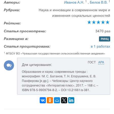
1
1
Авторы:
Иванов А.Н.
,
Белов В.В.
Рубрика:
Наука и инновации в современном мире и
изменения социальных ценностей
Рейтинг:
Статья просмотрена:
3470 раз
Размещено в:
РИНЦ
Статья процитирована:
в 1 работах
1
ФГБОУ ВО «Чувашская государственная сельскохозяйственная академия»
ГОСТ
APA
Для цитирования:
Образование и наука: современные тренды :
монография / М. С. Батанов, Т. Н. Егорушкина, Е. В.
Панферова [и др.]. – Чебоксары: Центр научного
сотрудничества «Интерактив плюс», 2017. – 168 с. –
ISBN 978-5-9909794-8-2. – DOI 10.21661/a-381.