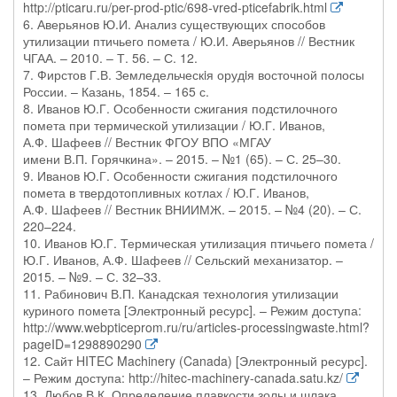
http://pticaru.ru/per-prod-ptic/698-vred-pticefabrik.html
6. Аверьянов Ю.И. Анализ существующих способов
утилизации птичьего помета / Ю.И. Аверьянов // Вестник
ЧГАА. – 2010. – Т. 56. – С. 12.
7. Фирстов Г.В. Земледельческiя орудiя восточной полосы
России. – Казань, 1854. – 165 с.
8. Иванов Ю.Г. Особенности сжигания подстилочного
помета при термической утилизации / Ю.Г. Иванов,
А.Ф. Шафеев // Вестник ФГОУ ВПО «МГАУ
имени В.П. Горячкина». – 2015. – №1 (65). – С. 25–30.
9. Иванов Ю.Г. Особенности сжигания подстилочного
помета в твердотопливных котлах / Ю.Г. Иванов,
А.Ф. Шафеев // Вестник ВНИИМЖ. – 2015. – №4 (20). – С.
220–224.
10. Иванов Ю.Г. Термическая утилизация птичьего помета /
Ю.Г. Иванов, А.Ф. Шафеев // Сельский механизатор. –
2015. – №9. – С. 32–33.
11. Рабинович В.П. Канадская технология утилизации
куриного помета [Электронный ресурс]. – Режим доступа:
http://www.webpticeprom.ru/ru/articles-processingwaste.html?
pageID=1298890290
12. Сайт HITEC Machinery (Canada) [Электронный ресурс].
– Режим доступа: http://hitec-machinery-canada.satu.kz/
13. Любов В.К. Определение плавкости золы и шлака