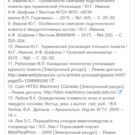
8. Иванов Ю.Г. Особенности сжигания подстилочного
помета при термической утилизации / Ю.Г. Иванов,
А.Ф. Шафеев // Вестник ФГОУ ВПО «МГАУ
имени В.П. Горячкина». – 2015. – №1 (65). – С. 25–30.
9. Иванов Ю.Г. Особенности сжигания подстилочного
помета в твердотопливных котлах / Ю.Г. Иванов,
А.Ф. Шафеев // Вестник ВНИИМЖ. – 2015. – №4 (20). – С.
220–224.
10. Иванов Ю.Г. Термическая утилизация птичьего помета /
Ю.Г. Иванов, А.Ф. Шафеев // Сельский механизатор. –
2015. – №9. – С. 32–33.
11. Рабинович В.П. Канадская технология утилизации
куриного помета [Электронный ресурс]. – Режим доступа:
http://www.webpticeprom.ru/ru/articles-processingwaste.html?
pageID=1298890290
12. Сайт HITEC Machinery (Canada) [Электронный ресурс].
– Режим доступа: http://hitec-machinery-canada.satu.kz/
13. Любов В.К. Определение плавкости золы и шлака
твердого топлива: Метод. указ. к выпол. лаб. раб. / В.К.
Любов, В.А. Дьячков. – Архангельск: Изд-во АГТУ, 2000. –
16 с.
14. Лев Э.С. Переработка отходов животноводства и
птицеводства / Э.С. Лев // Отраслевой портал
WebPticeProm. – 2009 [Электронный ресурс]. – Режим