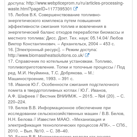
доступа: http://www.webpticeprom.ru/ru/articles-processing-
waste.html?pageID=1177395301
15. Любов В.К. Совершенствование топливно-
энергетического комплекса путем повышения
эффективности сжигания топлив и вовлечения в
энергетический баланс отходов переработки биомассы и
местного топлива: Дисс. Докт. Тех. наук: 05.14.04/ Любов
Виктор Константинович. – Архангельск, 2004 – 453 с.
16. [Электронный ресурс]. – Режим доступа:
http://www.biomassheatsolutions.co.uk/
17. Справочник по котельным установкам. Топливо,
топливоприготовление. Топки и топочные процессы / Под
ред. М.И. Неуймина, Т.С. Добрякова. – М.:
Машиностроение, 1993. – 391 с.
18. Иванов Ю.Г. Особенности сжигания подстилочного
помета в твердотопливных котлах / Ю.Г. Иванов,
А.Ф. Шафеев // Вестник ВНИИМЖ. – 2015. – №4 (20). – С.
220–224.
19. Белов В.В. Информационное обеспечение при
исследовании сельскохозяйственных машин / В.В. Белов,
Н.Н. Белова // Известия МААО. «Механизация и
электрификация технологических процессов АПК». – СПб.,
2010. – Вып. №10. – С. 38–40.
20. Белов В.В. Математические модели как основа