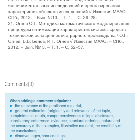
экспериментальных исследований и прогнозирования
характеристик объектов исследований // Известия МААО. –
СПб., 2012. – Вып. №13. – Т. 1. – С. 26–28.
21. Огнев О.Г. Методика математического моделирования
процедуры оптимизации характеристик системы средств
технической оснащённости аграрного производства / О.Г.
Огнев, В.В. Белов, И.Г. Огнев // Известия МААО. – СПб.,
2012. – Вып. №13. – Т. 1. – С. 52–57.
Comments(0)
When adding a comment stipulate:
the relevance of the published material;
general estimation (originality and relevance of the topic,
completeness, depth, comprehensiveness of topic disclosure,
consistency, coherence, evidence, structural ordering, nature and
the accuracy of the examples, illustrative material, the credibility of
the conclusions;
disadvantages, shortcomings;