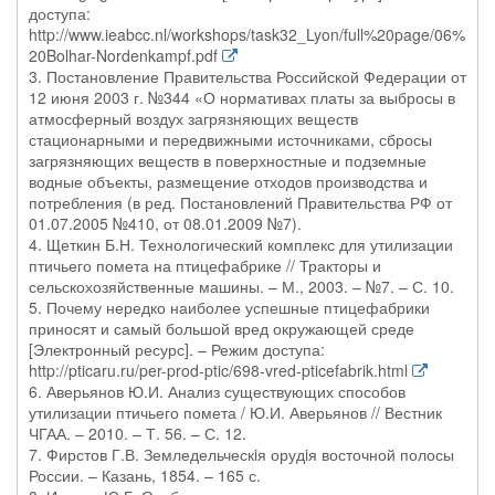
доступа:
http://www.ieabcc.nl/workshops/task32_Lyon/full%20page/06%
20Bolhar-Nordenkampf.pdf
3. Постановление Правительства Российской Федерации от
12 июня 2003 г. №344 «О нормативах платы за выбросы в
атмосферный воздух загрязняющих веществ
стационарными и передвижными источниками, сбросы
загрязняющих веществ в поверхностные и подземные
водные объекты, размещение отходов производства и
потребления (в ред. Постановлений Правительства РФ от
01.07.2005 №410, от 08.01.2009 №7).
4. Щеткин Б.Н. Технологический комплекс для утилизации
птичьего помета на птицефабрике // Тракторы и
сельскохозяйственные машины. – М., 2003. – №7. – С. 10.
5. Почему нередко наиболее успешные птицефабрики
приносят и самый большой вред окружающей среде
[Электронный ресурс]. – Режим доступа:
http://pticaru.ru/per-prod-ptic/698-vred-pticefabrik.html
6. Аверьянов Ю.И. Анализ существующих способов
утилизации птичьего помета / Ю.И. Аверьянов // Вестник
ЧГАА. – 2010. – Т. 56. – С. 12.
7. Фирстов Г.В. Земледельческiя орудiя восточной полосы
России. – Казань, 1854. – 165 с.