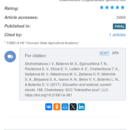
Rating:
Article accesses:
3469
Published in:
РИНЦ
Cited by:
1 articles
1
FSBEI of HE "Chuvash State Agricultural Academy"
GOST
APA
For citation:
Shcherbakova I. V., Batanov M. S., Egorushkina T. N.,
Panferova E. V., Etova E. V., Lodkin A. E., Chetverikova T. A.,
Saltykova M. V., Maksimova M. V., Zaitseva O. P., Mishchik
S. A., Belyaeva S. A., Ivanov A. N., Belov V. V., Butenko L. N.,
& Butenko D. V. (2017).
Education and science: current
trends
, 168. Cheboksary: SCC "Interactive plus", LLC.
https://doi.org/10.21661/a-381