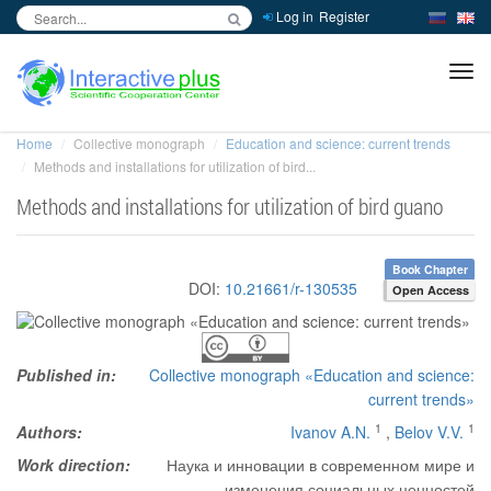
Log in
Register
inc
ра
Home
Collective monograph
Education and science: current trends
Methods and installations for utilization of bird...
Methods and installations for utilization of bird guano
Book Chapter
DOI:
10.21661/r-130535
Open Access
Published in:
Collective monograph «Education and science:
current trends»
1
1
Authors:
Ivanov A.N.
,
Belov V.V.
Work direction:
Наука и инновации в современном мире и
изменения социальных ценностей