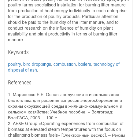
poultry farms specialised installation for burning litter manure
from production of heat energy individually to each enterprise
for the production of poultry products. Particular attention
should be paid to the humidity of the litter manure, and to
conduct research on the influence of humidity on plant
availability and plant productivity in terms of burning litter
manure.
Keywords
poultry
,
bird droppings
,
combustion
,
boilers
,
technology of
disposal of ash
.
References
1. Мариненко Е.Е. Основы получения и использования
биотоплива для решения вопросов энергосбережения и
охраны окружающей среды в жилищно-коммунальном и
сельском хозяйстве: Учебное пособие. – Волгоград:
ВолгГАСА, 2003. – 100 с.
2. AE&E Group «Operating experiences from combustion of
biomass at elevated steam temperatures with the focus on
challenging biomass fuels» [Электронный ресурс]. – Режим