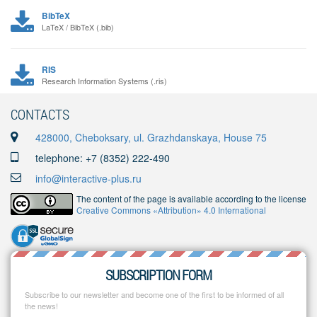
BibTeX
LaTeX / BibTeX (.bib)
RIS
Research Information Systems (.ris)
CONTACTS
428000, Cheboksary, ul. Grazhdanskaya, House 75
telephone: +7 (8352) 222-490
info@interactive-plus.ru
The content of the page is available according to the license
Creative Commons «Attribution» 4.0 International
SUBSCRIPTION FORM
Subscribe to our newsletter and become one of the first to be informed of all
the news!