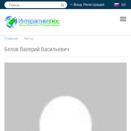
Вход
Регистрация
inc
ра
Главная
Автор
Белов Валерий Васильевич