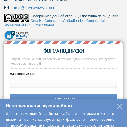
info@interactive-plus.ru
Содержимое данной страницы доступно по лицензии
Creative Commons «Attribution-NonCommercial-
NoDerivatives» 4.0 International
ФОРМА ПОДПИСКИ
Подпишитесь на нашу рассылку и станьте одним из первых, кто будет в
курсе всех новостей!
Ваш email адрес
Подписаться
Использование куки-файлов
Для оптимальной работы сайта и оптимизации его
дизайна мы используем куки-файлы, а также сервис
Яндекс.Метрика для сбора и статистического анализа
Copyright © 2013-2026 Центр научного сотрудничества «Интерактив