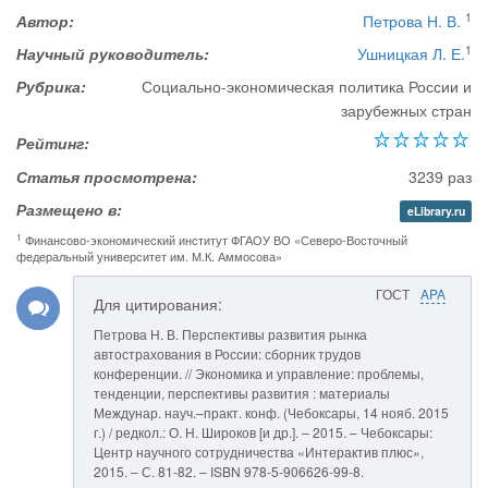
1
Автор:
Петрова Н. В.
1
Научный руководитель:
Ушницкая Л. Е.
Рубрика:
Социально-экономическая политика России и
зарубежных стран
Рейтинг:
Статья просмотрена:
3239 раз
Размещено в:
eLibrary.ru
1
Финансово-экономический институт ФГАОУ ВО «Северо-Восточный
федеральный университет им. М.К. Аммосова»
ГОСТ
APA
Для цитирования:
Петрова Н. В. Перспективы развития рынка
автострахования в России: сборник трудов
конференции. // Экономика и управление: проблемы,
тенденции, перспективы развития : материалы
Междунар. науч.–практ. конф. (Чебоксары, 14 нояб. 2015
г.) / редкол.: О. Н. Широков [и др.]. – 2015. – Чебоксары:
Центр научного сотрудничества «Интерактив плюс»,
2015. – С. 81-82. – ISBN 978-5-906626-99-8.