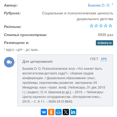
1
Автор:
Быкова О. О.
Рубрика:
Социальная и психологическая ценность
дошкольного детства
Рейтинг:
Статья просмотрена:
5935 раз
Размещено в:
eLibrary.ru
1
МДОУ «ЦРР – Д/С №46»
ГОСТ
APA
Для цитирования:
Быкова О. О. Психологическое эссе «Что значит быть
воспитателем детского сада?»: сборник трудов
конференции. // Дошкольное образование: опыт,
проблемы, перспективы развития : материалы VII
Междунар. науч.–практ. конф. (Чебоксары, 31 дек. 2015
г.) / редкол.: О. Н. Широков [и др.]. – 2015. – Чебоксары:
Центр научного сотрудничества «Интерактив плюс»,
2015. – С. 9-11. – ISSN 2410-8642.