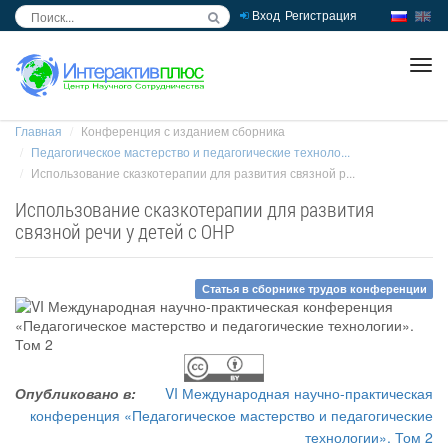
Вход
Регистрация
inc
ра
Главная
Конференция с изданием сборника
Педагогическое мастерство и педагогические техноло...
Использование сказкотерапии для развития связной р...
Использование сказкотерапии для развития
связной речи у детей с ОНР
Статья в сборнике трудов конференции
Опубликовано в:
VI Международная научно-практическая
конференция «Педагогическое мастерство и педагогические
технологии». Том 2