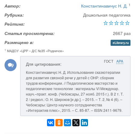
1
Автор:
Константинавичус Н. Д.
Рубрика:
Дошкольная педагогика
Рейтинг:
Статья просмотрена:
2667 раз
Размещено в:
eLibrary.ru
1
МАДОУ «ЦРР – Д/С №35 «Родничок»
ГОСТ
APA
Для цитирования:
Константинавичус Н. Д. Использование сказкотерапии
для развития связной речи у детей с ОНР: сборник
трудов конференции. // Педагогическое мастерство и
педагогические технологии : материалы VI Междунар.
науч.–практ. конф. (Чебоксары, 27 нояб. 2015 г.). В 2 т. Т.
2 / редкол.: О. Н. Широков [и др.]. – 2015. – Т. 2, № 4 (6). –
Чебоксары: Центр научного сотрудничества
«Интерактив плюс», 2015. – С. 85-87. – ISSN 2411-9679.