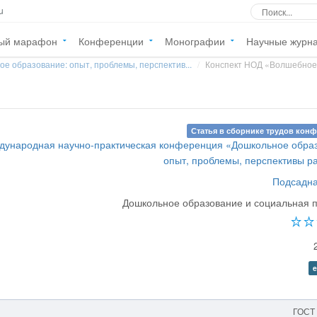
u
ый марафон
Конференции
Монографии
Научные журн
е образование: опыт, проблемы, перспектив...
Конспект НОД «Волшебно
Статья в сборнике трудов кон
ждународная научно-практическая конференция «Дошкольное обра
опыт, проблемы, перспективы р
Подсадна
Дошкольное образование и социальная 
e
ГОСТ