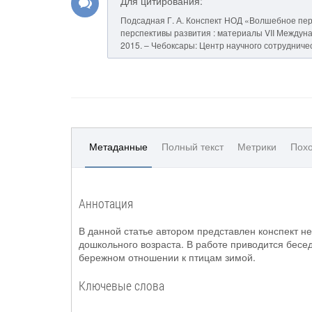
Для цитирования:
Подсадная Г. А. Конспект НОД «Волшебное пер
перспективы развития : материалы VII Междунар. н
2015. – Чебоксары: Центр научного сотрудничес
Метаданные
Полный текст
Метрики
Похо
Аннотация
В данной статье автором представлен конспект н
дошкольного возраста. В работе приводится бесед
бережном отношении к птицам зимой.
Ключевые слова