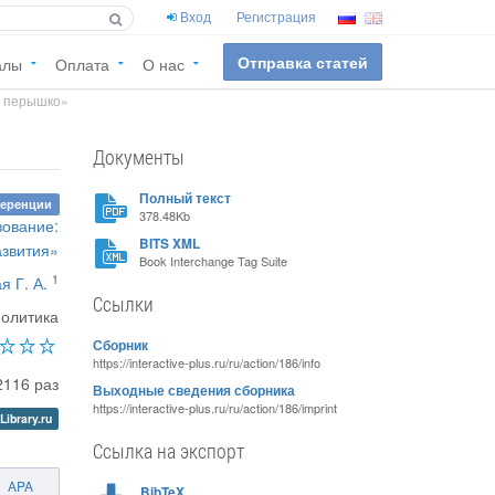
Вход
Регистрация
Отправка статей
алы
Оплата
О нас
е перышко»
Документы
Полный текст
ференции
378.48Kb
зование:
BITS XML
азвития»
Book Interchange Tag Suite
1
я Г. А.
Ссылки
политика
Сборник
https://interactive-plus.ru/ru/action/186/info
2116 раз
Выходные сведения сборника
https://interactive-plus.ru/ru/action/186/imprint
Library.ru
Ссылка на экспорт
APA
BibTeX