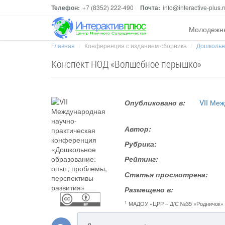
Телефон:
+7 (8352) 222-490
Почта:
info@interactive-plus.r
Молодежн
Главная
Конференция с изданием сборника
Дошкольно
Конспект НОД «Волшебное перышко»
Опубликовано в:
VII Ме
Автор:
Рубрика:
Рейтинг:
Статья просмотрена:
Размещено в:
1
МАДОУ «ЦРР – Д/С №35 «Родничок»