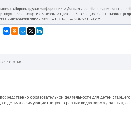
ышко»: сборник трудов конференции. // Дошкольное образование: опыт, про
ауч.–практ. конф. (Чебоксары, 31 дек. 2015 г.) / редкол.: О. Н. Широков [и др.
тва «Интерактив плюс», 2015. – С. 81-83. – ISSN 2410-8642.
жие статьи
епосредственно образовательной деятельности для детей старшего
а с детьми о зимующих птицах, о разных видах корма для птиц, о