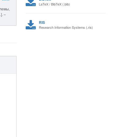
LaTeX / BibTeX (.bib)
блемы,
]. –
RIS
Research Information Systems (.ris)