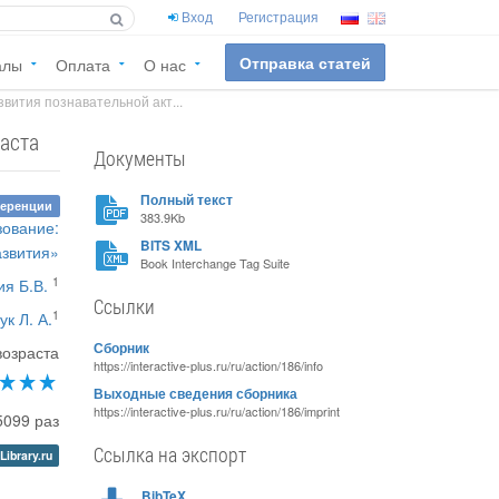
Вход
Регистрация
Отправка статей
алы
Оплата
О нас
вития познавательной акт...
раста
Документы
Полный текст
ференции
383.9Kb
зование:
BITS XML
азвития»
Book Interchange Tag Suite
1
ия Б.В.
Ссылки
1
ук Л. А.
Сборник
возраста
https://interactive-plus.ru/ru/action/186/info
Выходные сведения сборника
https://interactive-plus.ru/ru/action/186/imprint
5099 раз
Ссылка на экспорт
Library.ru
BibTeX