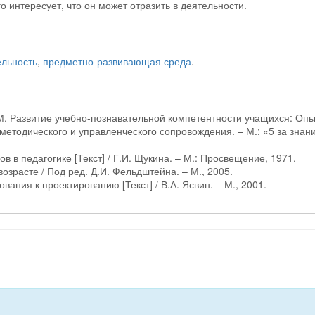
о интересует, что он может отразить в деятельности.
ельность
,
предметно-развивающая среда
.
М. Развитие учебно-познавательной компетентности учащихся: Опы
етодического и управленческого сопровождения. – М.: «5 за знан
 в педагогике [Текст] / Г.И. Щукина. – М.: Просвещение, 1971.
возрасте / Под ред. Д.И. Фельдштейна. – М., 2005.
вания к проектированию [Текст] / В.А. Ясвин. – М., 2001.