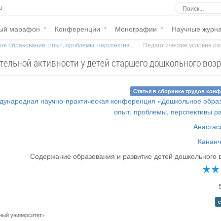
u
ый марафон
Конференции
Монографии
Научные журн
е образование: опыт, проблемы, перспектив...
Педагогические условия раз
тельной активности у детей старшего дошкольного воз
Статья в сборнике трудов кон
ждународная научно-практическая конференция «Дошкольное обра
опыт, проблемы, перспективы р
Анастас
Кананч
Содержание образования и развитие детей дошкольного 
e
ный университет»