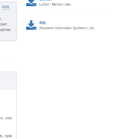
LaTeX / BibTeX (.bib)
APA
к
RIS
ракт.
Research Information Systems (.ris)
рактив
т, что
я, при