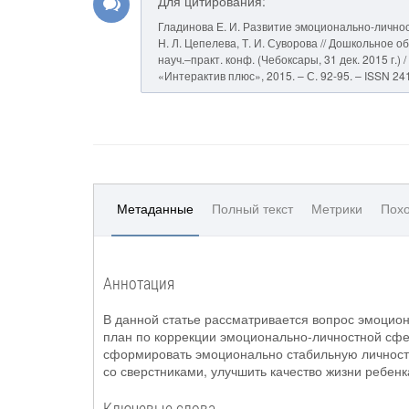
Для цитирования:
Гладинова Е. И. Развитие эмоционально-личнос
Н. Л. Цепелева, Т. И. Суворова // Дошкольное 
науч.–практ. конф. (Чебоксары, 31 дек. 2015 г.) 
«Интерактив плюс», 2015. – С. 92-95. – ISSN 24
Метаданные
Полный текст
Метрики
Похо
Аннотация
В данной статье рассматривается вопрос эмоцио
план по коррекции эмоционально-личностной сфе
сформировать эмоционально стабильную личность
со сверстниками, улучшить качество жизни ребен
Ключевые слова