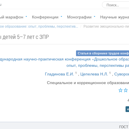
u
ый марафон
Конференции
Монографии
Научные журн
е образование: опыт, проблемы, перспектив...
Развитие эмоционально-лич
 детей 5–7 лет с ЗПР
Статья в сборнике трудов кон
ждународная научно-практическая конференция «Дошкольное обра
опыт, проблемы, перспективы р
1
1
Гладинова Е.И.
,
Цепелева Н.Л.
,
Суворо
Специальное и коррекционное образован
e
ГОСТ