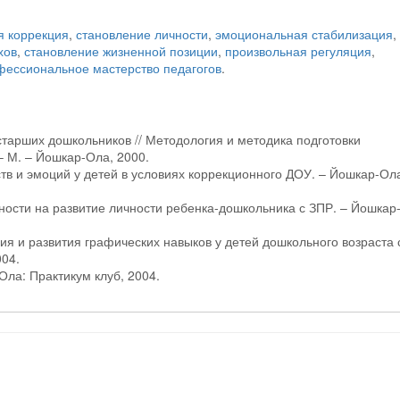
я коррекция
,
становление личности
,
эмоциональная стабилизация
,
хов
,
становление жизненной позиции
,
произвольная регуляция
,
фессиональное мастерство педагогов
.
старших дошкольников // Методология и методика подготовки
– М. – Йошкар-Ола, 2000.
тв и эмоций у детей в условиях коррекционного ДОУ. – Йошкар-Ол
ьности на развитие личности ребенка-дошкольника с ЗПР. – Йошкар
я и развития графических навыков у детей дошкольного возраста 
004.
Ола: Практикум клуб, 2004.