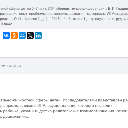
тной сферы детей 5–7 лет с ЗПР: сборник трудов конференции. / Е. И. Гладин
образование: опыт, проблемы, перспективы развития : материалы VII Междунар
/ редкол.: О. Н. Широков [и др.]. – 2015. – Чебоксары: Центр научного сотрудни
10-8642.
жие статьи
нально-личностной сферы детей. Исследователями представлен р
ры дошкольников с ЗПР, осуществление которого позволит
 ребенка, улучшить детско-родительские взаимоотношения, отно
ка-дошкольника.