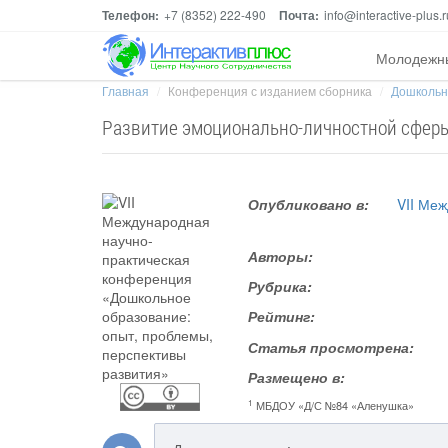
Телефон:
+7 (8352) 222-490
Почта:
info@interactive-plus.r
Молодежн
Главная
Конференция с изданием сборника
Дошкольно
Развитие эмоционально-личностной сферы
Опубликовано в:
VII Ме
Авторы:
Рубрика:
Рейтинг:
Статья просмотрена:
Размещено в:
1
МБДОУ «Д/С №84 «Аленушка»