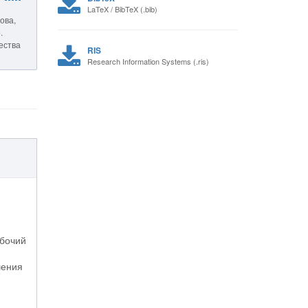
LaTeX / BibTeX (.bib)
ова,
.
чества
RIS
Research Information Systems (.ris)
абочий
шения