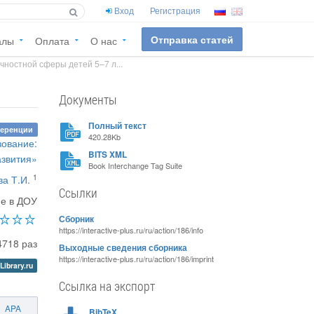
Вход
Регистрация
Отправка статей
алы
Оплата
О нас
ностной сферы детей 5–7 л...
Документы
Полный текст
ференции
420.28Kb
зование:
BITS XML
азвития»
Book Interchange Tag Suite
1
ва Т.И.
Ссылки
ие в ДОУ
Сборник
https://interactive-plus.ru/ru/action/186/info
4718 раз
Выходные сведения сборника
https://interactive-plus.ru/ru/action/186/imprint
Library.ru
Ссылка на экспорт
APA
BibTeX