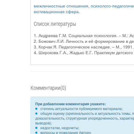
межличностные отношения
,
психолого-педагогич
мотивационная сфера
.
Список литературы
1. Андреева Г.М. Социальная психология. – М.: Ас
2. Божович Л.И. Личность и её формирование в дет
3. Корчак Я. Педагогическое наследие. – М., 1991.
4. Широкова Г.А., Жадько Е.Г. Практикум детского 
Комментарии(0)
При добавлении комментария укажите:
степень актуальности публикуемого материала;
общую оценку (оригинальность и актуальность темы, п
доказательность, структурная упорядоченность, характ
выводов);
недостатки, недочеты;
вопросы и пожелания Автору.