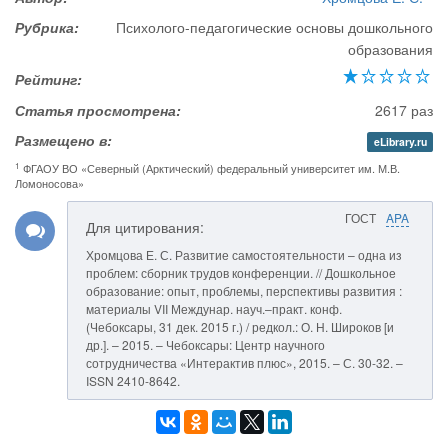
Рубрика:
Психолого-педагогические основы дошкольного
образования
Рейтинг:
Статья просмотрена:
2617 раз
Размещено в:
eLibrary.ru
1
ФГАОУ ВО «Северный (Арктический) федеральный университет им. М.В.
Ломоносова»
ГОСТ
APA
Для цитирования:
Хромцова Е. С. Развитие самостоятельности – одна из
проблем: сборник трудов конференции. // Дошкольное
образование: опыт, проблемы, перспективы развития :
материалы VII Междунар. науч.–практ. конф.
(Чебоксары, 31 дек. 2015 г.) / редкол.: О. Н. Широков [и
др.]. – 2015. – Чебоксары: Центр научного
сотрудничества «Интерактив плюс», 2015. – С. 30-32. –
ISSN 2410-8642.