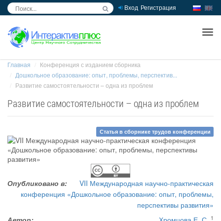
Вход
Регистрация
inc
ра
Главная
Конференция с изданием сборника
Дошкольное образование: опыт, проблемы, перспектив...
Развитие самостоятельности – одна из проблем
Развитие самостоятельности – одна из проблем
Статья в сборнике трудов конференции
Опубликовано в:
VII Международная научно-практическая
конференция «Дошкольное образование: опыт, проблемы,
перспективы развития»
1
Автор:
Хромцова Е. С.