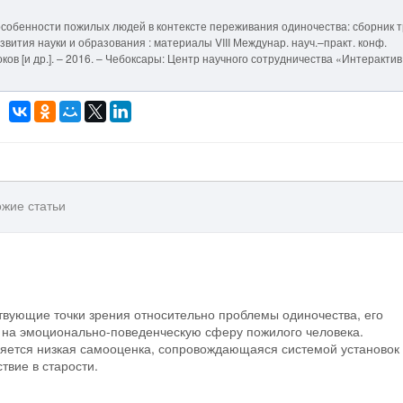
особенности пожилых людей в контексте переживания одиночества: сборник 
вития науки и образования : материалы VIII Междунар. науч.–практ. конф.
ироков [и др.]. – 2016. – Чебоксары: Центр научного сотрудничества «Интерактив
жие статьи
твующие точки зрения относительно проблемы одиночества, его
а на эмоционально-поведенческую сферу пожилого человека.
ляется низкая самооценка, сопровождающаяся системой установок 
вие в старости.