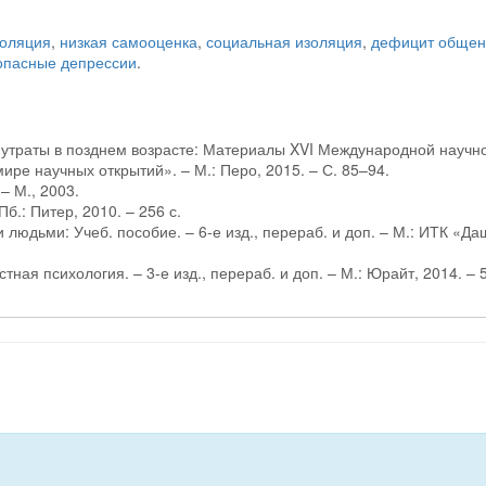
золяция
,
низкая самооценка
,
социальная изоляция
,
дефицит общен
опасные депрессии
.
 утраты в позднем возрасте: Материалы XVI Международной научн
ире научных открытий». – М.: Перо, 2015. – С. 85–94.
– М., 2003.
б.: Питер, 2010. – 256 с.
людьми: Учеб. пособие. – 6-е изд., перераб. и доп. – М.: ИТК «Да
ная психология. – 3-е изд., перераб. и доп. – М.: Юрайт, 2014. – 5