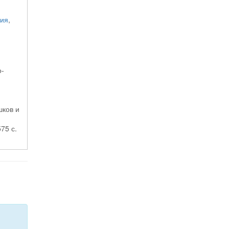
ия
,
о-
шков и
75 с.