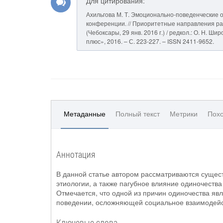
Для цитирования:
Ахильгова М. Т. Эмоционально-поведенческие 
конференции. // Приоритетные направления раз
(Чебоксары, 29 янв. 2016 г.) / редкол.: О. Н. Ш
плюс», 2016. – С. 223-227. – ISSN 2411-9652.
Метаданные
Полный текст
Метрики
Похо
Аннотация
В данной статье автором рассматриваются сущес
этиологии, а также пагубное влияние одиночеств
Отмечается, что одной из причин одиночества яв
поведении, осложняющей социальное взаимодейст
Ключевые слова