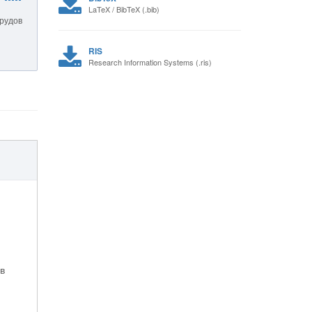
LaTeX / BibTeX (.bib)
трудов
RIS
Research Information Systems (.ris)
в