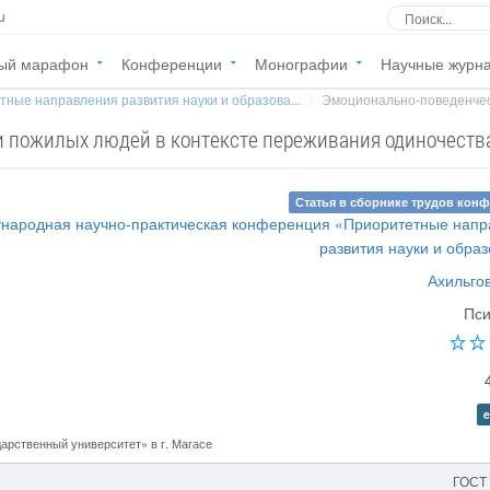
u
ый марафон
Конференции
Монографии
Научные журн
ные направления развития науки и образова...
Эмоционально-поведенчес
 пожилых людей в контексте переживания одиночеств
Статья в сборнике трудов кон
ународная научно-практическая конференция «Приоритетные нап
развития науки и обра
Ахильго
Пси
e
рственный университет» в г. Магасе
ГОСТ