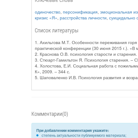
одиночество
,
персонификация
,
эмоциональная и
кризис «Я»
,
расстройства личности
,
суицидально 
Список литературы
1. Ахильгова М.Т. Особенности переживания горя
практической конференции (30 июня 2015 г.). «В м
2. Краснова О.В. психология старости и старения. 
3. Стюарт-Гамильтон Я. Психология старения. – СП
4. Холостова, Е.И. Социальная работа с пожилыми 
К», 2009. – 344 с.
5. Шаповаленко И.В. Психология развития и возраст
Комментарии(0)
При добавлении комментария укажите:
степень актуальности публикуемого материала;