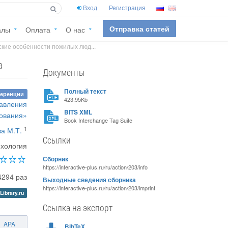
Вход
Регистрация
Отправка статей
алы
Оплата
О нас
кие особенности пожилых люд...
а
Документы
Полный текст
ференции
423.95Kb
равления
BITS XML
зования»
Book Interchange Tag Suite
1
ва М.Т.
Ссылки
хология
Сборник
https://interactive-plus.ru/ru/action/203/info
4294 раз
Выходные сведения сборника
https://interactive-plus.ru/ru/action/203/imprint
Library.ru
Ссылка на экспорт
APA
BibTeX