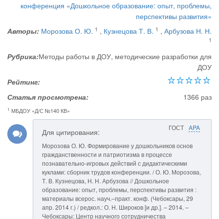
конференция «Дошкольное образование: опыт, проблемы,
перспективы развития»
1
1
Авторы:
Морозова О. Ю.
,
Кузнецова Т. В.
,
Арбузова Н. Н.
1
Рубрика:
Методы работы в ДОУ, методические разработки для
ДОУ
Рейтинг:
Статья просмотрена:
1366 раз
1
МБДОУ «Д/С №140 КВ»
ГОСТ
APA
Для цитирования:
Морозова О. Ю. Формирование у дошкольников основ
гражданственности и патриотизма в процессе
познавательно-игровых действий с дидактическими
куклами: сборник трудов конференции. / О. Ю. Морозова,
Т. В. Кузнецова, Н. Н. Арбузова // Дошкольное
образование: опыт, проблемы, перспективы развития :
материалы всерос. науч.–практ. конф. (Чебоксары, 29
апр. 2014 г.) / редкол.: О. Н. Широков [и др.]. – 2014. –
Чебоксары: Центр научного сотрудничества