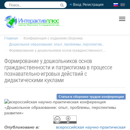
Вход
Регистрация
inc
ра
Главная
Конференция с изданием сборника
Дошкольное образование: опыт, проблемы, перспектив...
Формирование у дошкольников основ гражданственност...
Формирование у дошкольников основ
гражданственности и патриотизма в процессе
познавательно-игровых действий с
дидактическими куклами
Статья в сборнике трудов конференции
Опубликовано в:
всероссийская научно-практическая