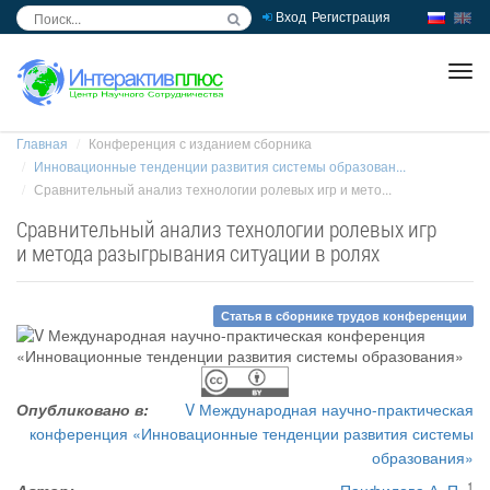
Вход
Регистрация
inc
ра
Главная
Конференция с изданием сборника
Инновационные тенденции развития системы образован...
Сравнительный анализ технологии ролевых игр и мето...
Сравнительный анализ технологии ролевых игр
и метода разыгрывания ситуации в ролях
Статья в сборнике трудов конференции
Опубликовано в:
V Международная научно-практическая
конференция «Инновационные тенденции развития системы
образования»
1