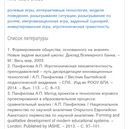
ролевые игры
,
интерактивные технологии
,
модели
поведения
,
разыгрывание ситуации
,
разыгрывание по
ролям
,
импровизационная игра
,
заданный сценарий
,
инвертированная игра
,
игротехническая грамотность
.
Список литературы
1. Формирование общества, основанного на знаниях.
Новые задачи высшей школы: Доклад Всемирного банка. –
М.: Весь мир, 2003.
2. Панфилова А.П. Игротехническая некомпетентность
преподавателей – путь дискредитации инновационных
технологий / А.П. Панфилова // Вестник Балтийской
педагогической академии. – СПб.: Изд-во РООУ БПА. –
2014. – Вып. 113. – С. 8–13.
3. Панфилова А.П. Метод проектов и технология игрового
проектирования в образовательном процессе:
сравнительный анализ / А.П. Панфилова // Национальное
первенство по научной аналитике Открытого Европейско-
Азиатского первенства по научной аналитике. Forming and
qualitative development of modern educational systems. –
London: Published by IASHE. – 2013. – С. 97–101.