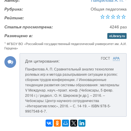
Автор:
Панфилова А. П.
Рубрика:
Общая педагогика
Рейтинг:
Статья просмотрена:
4246 раз
Размещено в:
eLibrary.ru
1
ФГБОУ ВО «Российский государственный педагогический университет им. А.И.
Герцена»
ГОСТ
APA
Для цитирования:
Панфилова А. П. Сравнительный анализ технологии
ролевых игр и метода разыгрывания ситуации в ролях:
сборник трудов конференции. // Инновационные
тенденции развития системы образования : материалы
V Междунар. науч.–практ. конф. (Чебоксары, 5 февр.
2016 г.) / редкол.: О. Н. Широков [и др.]. – 2016. –
Чебоксары: Центр научного сотрудничества
«Интерактив плюс», 2016. – С. 14-19. – ISBN 978-5-
9907548-6-7.