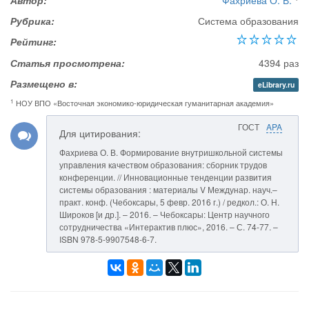
Автор:
Фахриева О. В.
Рубрика:
Система образования
Рейтинг:
Статья просмотрена:
4394 раз
Размещено в:
eLibrary.ru
1
НОУ ВПО «Восточная экономико-юридическая гуманитарная академия»
ГОСТ
APA
Для цитирования:
Фахриева О. В. Формирование внутришкольной системы
управления качеством образования: сборник трудов
конференции. // Инновационные тенденции развития
системы образования : материалы V Междунар. науч.–
практ. конф. (Чебоксары, 5 февр. 2016 г.) / редкол.: О. Н.
Широков [и др.]. – 2016. – Чебоксары: Центр научного
сотрудничества «Интерактив плюс», 2016. – С. 74-77. –
ISBN 978-5-9907548-6-7.