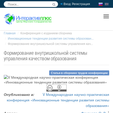
Вход
Регистрация
inc
ра
Главная
Конференция с изданием сборника
Инновационные тенденции развития системы образован...
Формирование внутришкольной системы управления кач...
Формирование внутришкольной системы
управления качеством образования
Статья в сборнике трудов конференции
Опубликовано в:
V Международная научно-практическая
конференция «Инновационные тенденции развития системы
образования»
1