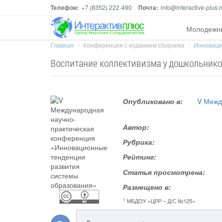
Телефон:
+7 (8352) 222-490
Почта:
info@interactive-plus.r
Молодежн
Главная
Конференция с изданием сборника
Инноваци
Воспитание коллективизма у дошкольник
Опубликовано в:
V Межд
Автор:
Рубрика:
Рейтинг:
Статья просмотрена:
Размещено в:
1
МБДОУ «ЦРР – Д/С №125»