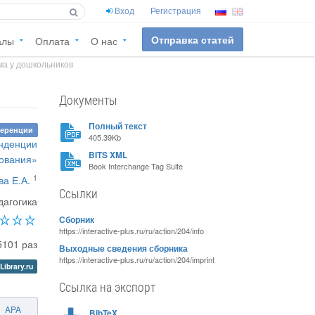
Вход
Регистрация
Отправка статей
алы
Оплата
О нас
ма у дошкольников
Документы
Полный текст
ференции
405.39Kb
нденции
BITS XML
зования»
Book Interchange Tag Suite
1
а Е.А.
Ссылки
дагогика
Сборник
https://interactive-plus.ru/ru/action/204/info
5101 раз
Выходные сведения сборника
https://interactive-plus.ru/ru/action/204/imprint
Library.ru
Ссылка на экспорт
APA
BibTeX