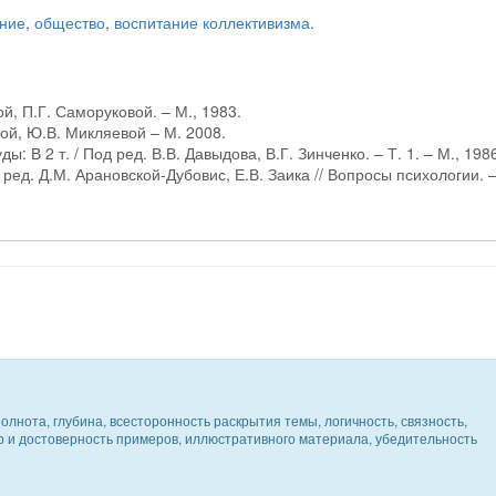
ание
,
общество
,
воспитание коллективизма
.
й, П.Г. Саморуковой. – М., 1983.
вой, Ю.В. Микляевой – М. 2008.
 В 2 т. / Под ред. В.В. Давыдова, В.Г. Зинченко. – Т. 1. – М., 198
 ред. Д.М. Арановской-Дубовис, Е.В. Заика // Вопросы психологии. 
олнота, глубина, всесторонность раскрытия темы, логичность, связность,
ер и достоверность примеров, иллюстративного материала, убедительность