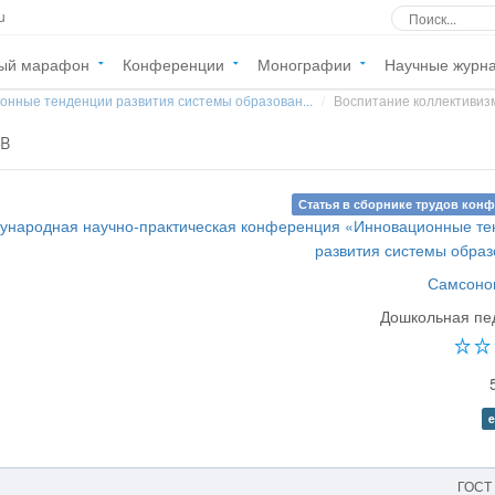
u
ый марафон
Конференции
Монографии
Научные журн
онные тенденции развития системы образован...
Воспитание коллективиз
ов
Статья в сборнике трудов кон
ународная научно-практическая конференция «Инновационные те
развития системы обра
Самсонов
Дошкольная пе
e
ГОСТ