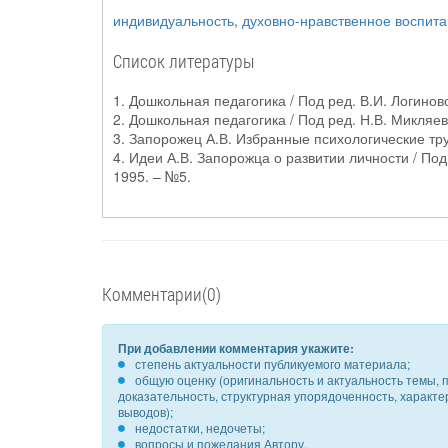
индивидуальность
,
духовно-нравственное воспит
Список литературы
1. Дошкольная педагогика / Под ред. В.И. Логиново
2. Дошкольная педагогика / Под ред. Н.В. Микляе
3. Запорожец А.В. Избранные психологические труды:
4. Идеи А.В. Запорожца о развитии личности / Под
1995. – №5.
Комментарии(0)
При добавлении комментария укажите:
степень актуальности публикуемого материала;
общую оценку (оригинальность и актуальность темы, п
доказательность, структурная упорядоченность, характ
выводов);
недостатки, недочеты;
вопросы и пожелания Автору.