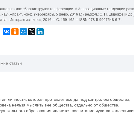
ошкольников: сборник трудов конференции. // Инновационные тенденции раз
ч.–практ. конф. (Чебоксары, 5 февр. 2016 г.) / редкол.: О. Н. Широков [и др.]
тва «Интерактив плюс», 2016. – С. 159-162. – ISBN 978-5-9907548-6-7.
жие статьи
тия личности, которая протекает всегда под контролем общества,
овека нельзя мыслить вне общества, отдельно от общества.
 дошкольного образования является воспитание чувства коллективи