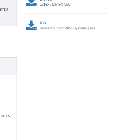
LaTeX / BibTeX (.bib)
вития
. –
RIS
Research Information Systems (.ris)
зма у