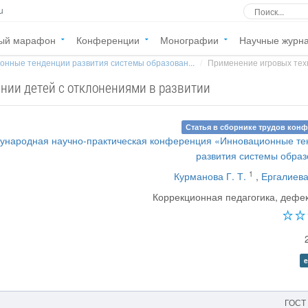
u
ый марафон
Конференции
Монографии
Научные журн
онные тенденции развития системы образован...
Применение игровых техн
нии детей с отклонениями в развитии
Статья в сборнике трудов кон
ународная научно-практическая конференция «Инновационные те
развития системы обра
1
Курманова Г. Т.
,
Ергалиева
Коррекционная педагогика, дефе
e
ГОСТ