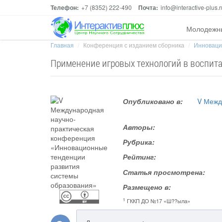
Телефон:
+7 (8352) 222-490
Почта:
info@interactive-plus.r
Молодежн
Главная
Конференция с изданием сборника
Инноваци
Применение игровых технологий в воспита
Опубликовано в:
V Межд
Авторы:
Рубрика:
Рейтинг:
Статья просмотрена:
Размещено в:
1
ГККП ДО №17 «Ш??ыла»