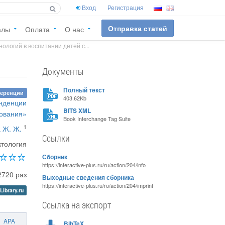
Вход
Регистрация
Отправка статей
алы
Оплата
О нас
ологий в воспитании детей с...
Документы
Полный текст
ференции
403.62Kb
нденции
BITS XML
зования»
Book Interchange Tag Suite
1
 Ж. Ж.
Ссылки
ктология
Сборник
https://interactive-plus.ru/ru/action/204/info
2720 раз
Выходные сведения сборника
https://interactive-plus.ru/ru/action/204/imprint
Library.ru
Ссылка на экспорт
APA
BibTeX