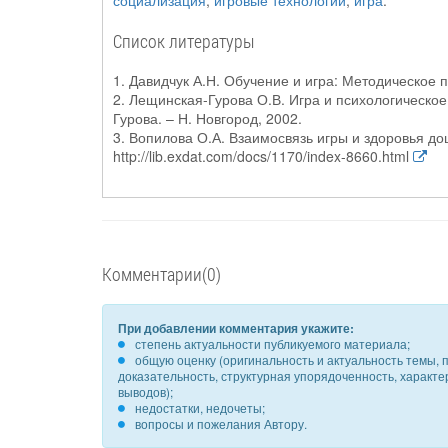
социализация
,
игровые технологии
,
игра
.
Список литературы
1. Давидчук А.Н. Обучение и игра: Методическое п
2. Лещинская-Гурова О.В. Игра и психологическо
Гурова. – Н. Новгород, 2002.
3. Вопилова О.А. Взаимосвязь игры и здоровья до
http://lib.exdat.com/docs/1170/index-8660.html
Комментарии(0)
При добавлении комментария укажите:
степень актуальности публикуемого материала;
общую оценку (оригинальность и актуальность темы, п
доказательность, структурная упорядоченность, характ
выводов);
недостатки, недочеты;
вопросы и пожелания Автору.