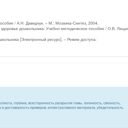
особие / А.Н. Давидчук. – М.: Мозаика-Синтез, 2004.
е здоровье дошкольника: Учебно-методическое пособие / О.В. Лещи
школьника [Электронный ресурс]. – Режим доступа:
олнота, глубина, всесторонность раскрытия темы, логичность, связность,
ер и достоверность примеров, иллюстративного материала, убедительность