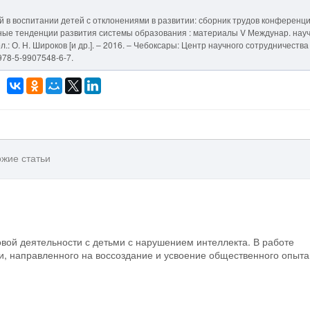
й в воспитании детей с отклонениями в развитии: сборник трудов конференции
онные тенденции развития системы образования : материалы V Междунар. науч
ол.: О. Н. Широков [и др.]. – 2016. – Чебоксары: Центр научного сотрудничества
978-5-9907548-6-7.
жие статьи
овой деятельности с детьми с нарушением интеллекта. В работе
и, направленного на воссоздание и усвоение общественного опыта