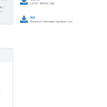
LaTeX / BibTeX (.bib)
. /
.–
RIS
Research Information Systems (.ris)
.