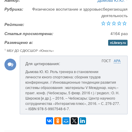
Автор:
Дымова Ю.Ю.
Рубрика:
Физическое воспитание и здоровьесберегающая
деятельность
Рейтинг:
Статья просмотрена:
4164 раз
Размещено в:
eLibrary.ru
1
МБУ ДО СДЮСШОР «Юность»
ГОСТ
APA
Для цитирования:
Дымова Ю. Ю. Роль тренера в становлении
личности юного спортсмена: сборник трудов
конференции. // Инновационные тенденции развития
системы образования : материалы V Междунар. науч.–
практ. конф. (Чебоксары, 5 февр. 2016 г.) / редкол.: О. Н.
Широков [и др.]. – 2016. – Чебоксары: Центр научного
сотрудничества «Интерактив плюс», 2016. – С. 276-277.
– ISBN 978-5-9907548-6-7.