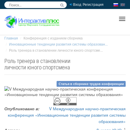
Вход
Регистрация
inc
ра
Главная
Конференция с изданием сборника
Инновационные тенденции развития системы образован...
Роль тренера в становлении личности юного спортсме...
Роль тренера в становлении
личности юного спортсмена
Статья в сборнике трудов конференции
Опубликовано в:
V Международная научно-практическая
конференция «Инновационные тенденции развития системы
образования»
1