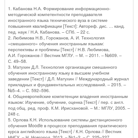
1. Кабанова Н.А. Формирование информационно-
методической компетентности преподавателя
иностранного языка технического вуза в системе
повышения квалификации [Текст]: Автореф. дис. … канд.
пед. наук / Н.А. Кабанова. – СПб. – 22 с.
2. Любимова Н.В., Горожанов, А. И. Технология
«смешанного» обучения иностранным языкам:
перспективы и проблемы [Текст] / Н.В. Любимова,
А.И. Горожанов // Вестник МГЛУ. – М. – 2011. – №609. –
С. 49–58.
3. Матухин Д.Л. Технология организации смешанного
обучения иностранному языку в высшем учебном
заведении [Текст] / Д.Л. Матухин // Международный журнал
прикладных и фундаментальных исследований. – 2015. –
№5–4. – С. 592–596.
4. Общеевропейские компетенции владения иностранным
языком: Изучение, обучение, оценка [Текст] / пер. с англ.
под общ. ред. проф. К.М. Ирисхановой. – М.: МГЛУ, 2005. –
248 с.
5. Орлова К.Н. Использование системы дистанционного
обучения Moodle в процессе преподавания практического
курса английского языка [Текст] / К.Н. Орлова // Вестник
ННГУ. – Н. Новгород, 2013. – №1–2. – С. 225–227.