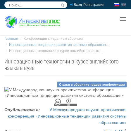
Вход
Регистрация
inc
ра
Главная
Конференция с изданием сборника
Инновационные тенденции развития системы образован...
Инновационные технологии в курсе английского языка...
Инновационные технологии в курсе английского
языка в вузе
Статья в сборнике трудов конференции
Опубликовано в:
V Международная научно-практическая
конференция «Инновационные тенденции развития системы
образования»
1