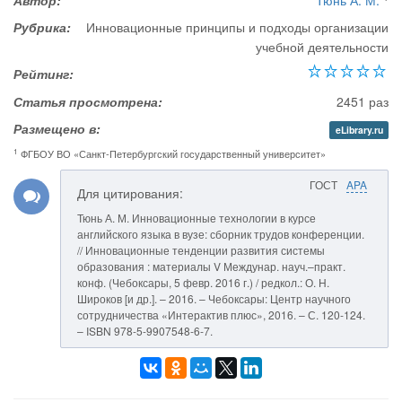
Автор:
Тюнь А. М.
Рубрика:
Инновационные принципы и подходы организации
учебной деятельности
Рейтинг:
Статья просмотрена:
2451 раз
Размещено в:
eLibrary.ru
1
ФГБОУ ВО «Санкт-Петербургский государственный университет»
ГОСТ
APA
Для цитирования:
Тюнь А. М. Инновационные технологии в курсе
английского языка в вузе: сборник трудов конференции.
// Инновационные тенденции развития системы
образования : материалы V Междунар. науч.–практ.
конф. (Чебоксары, 5 февр. 2016 г.) / редкол.: О. Н.
Широков [и др.]. – 2016. – Чебоксары: Центр научного
сотрудничества «Интерактив плюс», 2016. – С. 120-124.
– ISBN 978-5-9907548-6-7.