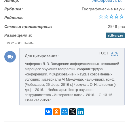
Автор:
Анферова Л. В.
Рубрика:
Географические науки
Рейтинг:
Статья просмотрена:
2948 раз
Размещено в:
eLibrary.ru
1
МОУ «ООШ №28»
ГОСТ
APA
Для цитирования:
Анферова Л. В. Внедрение информационных технологий
в процесс обучения географии: сборник трудов
конференции. // Образование и наука в современных
условиях : материалы VI Междунар. науч.–практ. конф.
(Чебоксары, 26 февр. 2016 г.) / редкол.: О. Н. Широков [и
др.]. – 2016. – Чебоксары: Центр научного
сотрудничества «Интерактив плюс», 2016. – С. 13-15. –
ISSN 2412-0537.