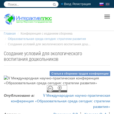
Вход
Регистрация
inc
ра
Главная
Конференция с изданием сборника
Образовательная среда сегодня: стратегии развития
Создание условий для экологического воспитания дош...
Создание условий для экологического
воспитания дошкольников
Статья в сборнике трудов конференции
Опубликовано в:
V Международная научно-практическая
конференция «Образовательная среда сегодня: стратегии
развития»
1
1