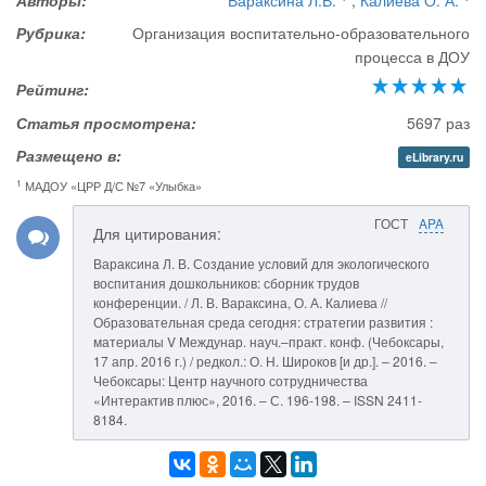
Авторы:
Вараксина Л.В.
,
Калиева О. А.
Рубрика:
Организация воспитательно-образовательного
процесса в ДОУ
Рейтинг:
Статья просмотрена:
5697 раз
Размещено в:
eLibrary.ru
1
МАДОУ «ЦРР Д/С №7 «Улыбка»
ГОСТ
APA
Для цитирования:
Вараксина Л. В. Создание условий для экологического
воспитания дошкольников: сборник трудов
конференции. / Л. В. Вараксина, О. А. Калиева //
Образовательная среда сегодня: стратегии развития :
материалы V Междунар. науч.–практ. конф. (Чебоксары,
17 апр. 2016 г.) / редкол.: О. Н. Широков [и др.]. – 2016. –
Чебоксары: Центр научного сотрудничества
«Интерактив плюс», 2016. – С. 196-198. – ISSN 2411-
8184.