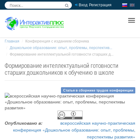
Вход
Регистрация
inc
ра
Главная
Конференция с изданием сборника
Дошкольное образование: опыт, проблемы, перспектив...
Формирование интеллектуальной готовности старших д...
Формирование интеллектуальной готовности
старших дошкольников к обучению в школе
Статья в сборнике трудов конференции
Опубликовано в:
всероссийская научно-практическая
конференция «Дошкольное образование: опыт, проблемы,
перспективы развития»