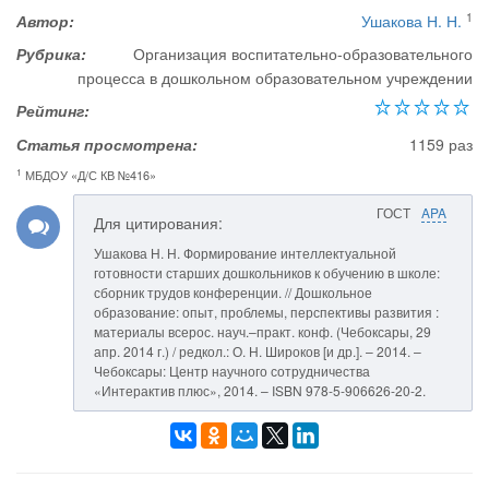
1
Автор:
Ушакова Н. Н.
Рубрика:
Организация воспитательно-образовательного
процесса в дошкольном образовательном учреждении
Рейтинг:
Статья просмотрена:
1159 раз
1
МБДОУ «Д/С КВ №416»
ГОСТ
APA
Для цитирования:
Ушакова Н. Н. Формирование интеллектуальной
готовности старших дошкольников к обучению в школе:
сборник трудов конференции. // Дошкольное
образование: опыт, проблемы, перспективы развития :
материалы всерос. науч.–практ. конф. (Чебоксары, 29
апр. 2014 г.) / редкол.: О. Н. Широков [и др.]. – 2014. –
Чебоксары: Центр научного сотрудничества
«Интерактив плюс», 2014. – ISBN 978-5-906626-20-2.