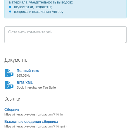
материала, убедительность выводов);
недостатки, недочеты;
вопросы и пожелания Автору.
Документы
Полный текст
265.56Kb
BITS XML
Book Interchange Tag Suite
Ссылки
Сборник
https://interactive-plus.ru/ru/action/71/info
Выходные сведения сборника
https://interactive-plus.ru/ru/action/71/imprint