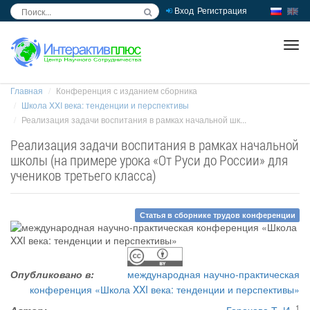
Вход
Регистрация
inc
ра
Главная
Конференция с изданием сборника
Школа XXI века: тенденции и перспективы
Реализация задачи воспитания в рамках начальной шк...
Реализация задачи воспитания в рамках начальной
школы (на примере урока «От Руси до России» для
учеников третьего класса)
Статья в сборнике трудов конференции
Опубликовано в:
международная научно-практическая
конференция «Школа XXI века: тенденции и перспективы»
1