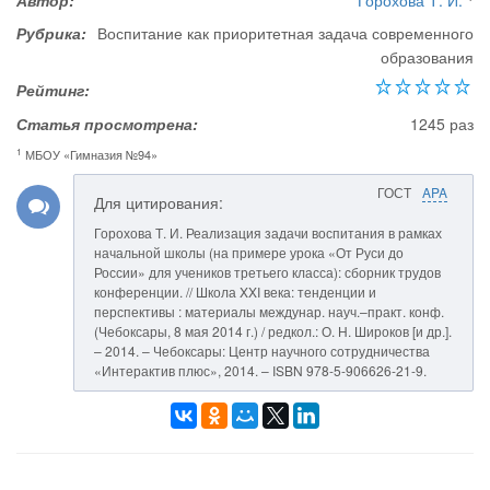
Автор:
Горохова Т. И.
Рубрика:
Воспитание как приоритетная задача современного
образования
Рейтинг:
Статья просмотрена:
1245 раз
1
МБОУ «Гимназия №94»
ГОСТ
APA
Для цитирования:
Горохова Т. И. Реализация задачи воспитания в рамках
начальной школы (на примере урока «От Руси до
России» для учеников третьего класса): сборник трудов
конференции. // Школа XXI века: тенденции и
перспективы : материалы междунар. науч.–практ. конф.
(Чебоксары, 8 мая 2014 г.) / редкол.: О. Н. Широков [и др.].
– 2014. – Чебоксары: Центр научного сотрудничества
«Интерактив плюс», 2014. – ISBN 978-5-906626-21-9.