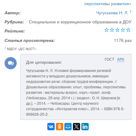
перспективы развития»
1
Автор:
Чугуськова Н. Л.
Рубрика:
Специальное и коррекционное образование в ДОУ
Рейтинг:
Статья просмотрена:
1176 раз
1
МДОУ «Д/С №377»
ГОСТ
APA
Для цитирования:
Чугуськова Н. Л. Условия формирования речевой
активности у младших дошкольников, имеющих
недоразвитие речи: сборник трудов конференции. //
Дошкольное образование: опыт, проблемы, перспективы
развития : материалы всерос. науч.–практ. конф.
(Чебоксары, 29 апр. 2014 г.) / редкол.: О. Н. Широков [и
др.]. – 2014. – Чебоксары: Центр научного
сотрудничества «Интерактив плюс», 2014. – ISBN 978-5-
906626-20-2.