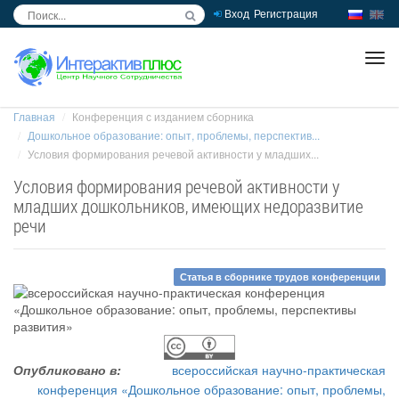
Вход
Регистрация
inc
ра
Главная
Конференция с изданием сборника
Дошкольное образование: опыт, проблемы, перспектив...
Условия формирования речевой активности у младших...
Условия формирования речевой активности у
младших дошкольников, имеющих недоразвитие
речи
Статья в сборнике трудов конференции
Опубликовано в:
всероссийская научно-практическая
конференция «Дошкольное образование: опыт, проблемы,