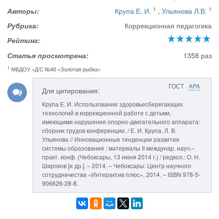
1
1
Авторы:
Крупа Е. И.
,
Ульянова Л.В.
Рубрика:
Коррекционная педагогика
Рейтинг:
Статья просмотрена:
1358 раз
1
МБДОУ «Д/С №40 «Золотая рыбка»
ГОСТ
APA
Для цитирования:
Крупа Е. И. Использование здоровьесберегающих
технологий в коррекционной работе с детьми,
имеющими нарушения опорно-двигательного аппарата:
сборник трудов конференции. / Е. И. Крупа, Л. В.
Ульянова // Инновационные тенденции развития
системы образования : материалы II междунар. науч.–
практ. конф. (Чебоксары, 13 июня 2014 г.) / редкол.: О. Н.
Широков [и др.]. – 2014. – Чебоксары: Центр научного
сотрудничества «Интерактив плюс», 2014. – ISBN 978-5-
906626-28-8.