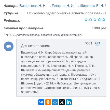
1
1
1
Авторы:
Вишнякова Н. Н.
,
Пенкина Н. И.
,
Шишаева Е. Н.
Рубрика:
Психолого-педагогические аспекты образования
Рейтинг:
Статья просмотрена:
1380 раз
1
КГБОУ «Алтайский краевой педагогический лицей-интернат»
ГОСТ
APA
Для цитирования:
Вишнякова Н. Н. К проблеме адаптации детей-
инвалидов в новой образовательной среде - центр
дистанционного образования: сборник трудов
конференции. / Н. Н. Вишнякова, Н. И. Пенкина, Е. Н.
Шишаева // Инновационные тенденции развития
системы образования : материалы II междунар. науч.–
практ. конф. (Чебоксары, 13 июня 2014 г.) / редкол.: О. Н.
Широков [и др.]. – 2014. – Чебоксары: Центр научного
сотрудничества «Интерактив плюс», 2014. – ISBN 978-5-
906626-28-8.