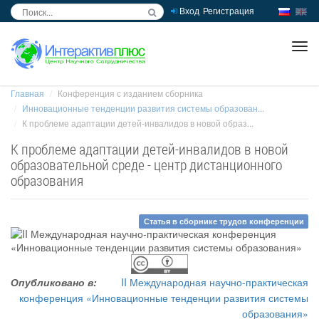
Вход
Регистрация
inc
ра
Главная
Конференция с изданием сборника
Инновационные тенденции развития системы образован...
К проблеме адаптации детей-инвалидов в новой образ...
К проблеме адаптации детей-инвалидов в новой
образовательной среде - центр дистанционного
образования
Статья в сборнике трудов конференции
Опубликовано в:
II Международная научно-практическая
конференция «Инновационные тенденции развития системы
образования»