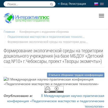
Вход
Регистрация
inc
ра
Главная
Конференция с изданием сборника
Педагогическое мастерство и педагогические техноло...
Формирование экологической среды на территории дош...
Формирование экологической среды на территории
дошкольного учреждения (на базе МБДОУ «Детский
сад №10» г.Чебоксары, проект «Творцы экомечты»)
Статья в сборнике трудов конференции
Опубликовано в:
II Международная научно-практическая
конференция «Педагогическое мастерство и педагогические
технологии»