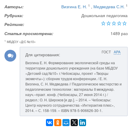
1
1
Авторы:
Визгина Е. Н.
,
Медведева С.Н.
Рубрика:
Дошкольная педагогика
Рейтинг:
Статья просмотрена:
1489 раз
1
МБДОУ «Д/C №10»
ГОСТ
APA
Для цитирования:
Визгина Е. Н. Формирование экологической среды на
территории дошкольного учреждения (на базе МБДОУ
«Детский сад №10» г.Чебоксары, проект «Творцы
экомечты»): сборник трудов конференции. / Е. Н.
Визгина, С. Н. Медведева // Педагогическое мастерство и
педагогические технологии : материалы II междунар.
науч.–практ. конф. (Чебоксары, 27 июня 2014 г.) /
редкол.: О. Н. Широков [и др.]. – 2014. – Чебоксары:
Центр научного сотрудничества «Интерактив плюс»,
2014. – С. 158-159. – ISBN 978-5-906626-30-1.