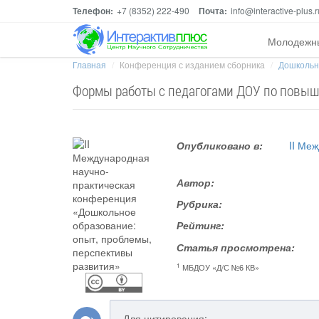
Телефон:
+7 (8352) 222-490
Почта:
info@interactive-plus.r
Молодежн
Главная
Конференция с изданием сборника
Дошкольно
Формы работы с педагогами ДОУ по повыш
Опубликовано в:
II Ме
Автор:
Рубрика:
Рейтинг:
Статья просмотрена:
1
МБДОУ «Д/С №6 КВ»
Для цитирования: