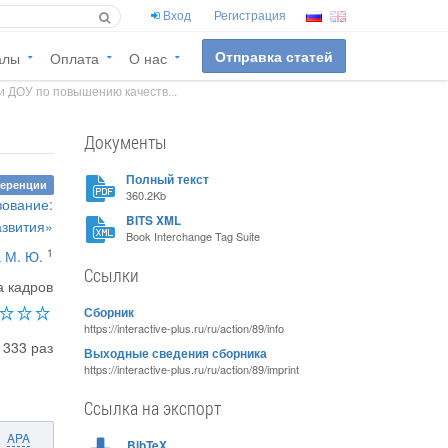
Вход
Регистрация
Отправка статей
алы
Оплата
О нас
и ДОУ по повышению качеств...
Документы
Полный текст
ференции
360.2Kb
зование:
BITS XML
азвития»
Book Interchange Tag Suite
1
 М. Ю.
Ссылки
а кадров
Сборник
https://interactive-plus.ru/ru/action/89/info
1333 раз
Выходные сведения сборника
https://interactive-plus.ru/ru/action/89/imprint
Ссылка на экспорт
APA
BibTeX