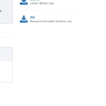
LaTeX / BibTeX (.bib)
ф.
RIS
Research Information Systems (.ris)