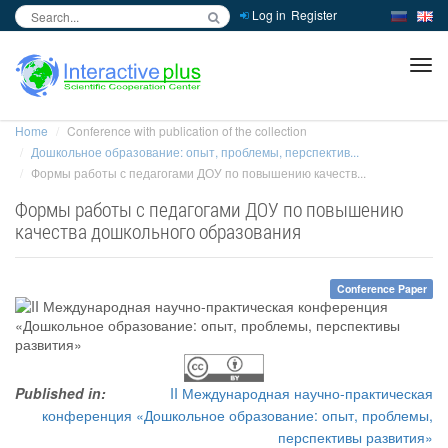
Log in
Register
inc
ра
Home
Conference with publication of the collection
Дошкольное образование: опыт, проблемы, перспектив...
Формы работы с педагогами ДОУ по повышению качеств...
Формы работы с педагогами ДОУ по повышению
качества дошкольного образования
Conference Paper
Published in:
II Международная научно-практическая
конференция «Дошкольное образование: опыт, проблемы,
перспективы развития»