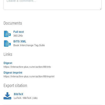
Documents
Full text
360.2Kb
BITS XML
Book Interchange Tag Suite
Links
Digest
https://interactive-plus.ru/en/action/89/info
Digest imprint
https://interactive-plus.ru/en/action/89/imprint
Export citation
BibTeX
LaTeX / BibTeX (.bib)