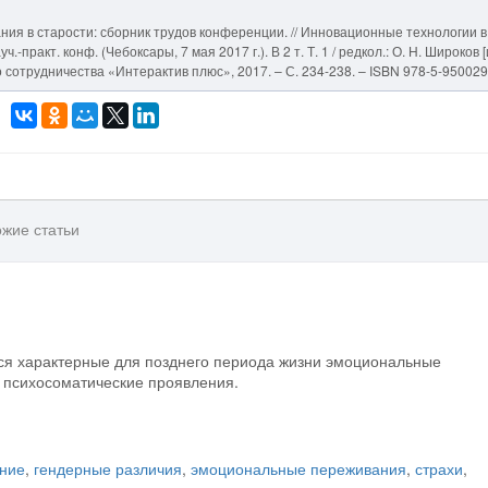
ия в старости: сборник трудов конференции. // Инновационные технологии в
практ. конф. (Чебоксары, 7 мая 2017 г.). В 2 т. Т. 1 / редкол.: О. Н. Широков [и
го сотрудничества «Интерактив плюс», 2017. – С. 234-238. – ISBN 978-5-950029
жие статьи
ся характерные для позднего периода жизни эмоциональные
и психосоматические проявления.
ение
,
гендерные различия
,
эмоциональные переживания
,
страхи
,