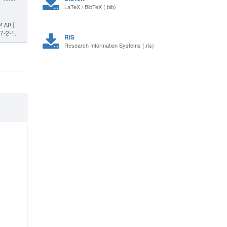
LaTeX / BibTeX (.bib)
 др.].
7-2-1.
RIS
Research Information Systems (.ris)