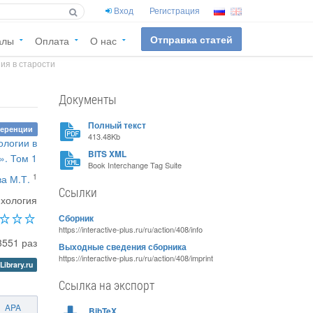
Вход
Регистрация
Отправка статей
алы
Оплата
О нас
я в старости
Документы
Полный текст
ференции
413.48Kb
ологии в
BITS XML
». Том 1
Book Interchange Tag Suite
1
ва М.Т.
Ссылки
хология
Сборник
https://interactive-plus.ru/ru/action/408/info
3551 раз
Выходные сведения сборника
https://interactive-plus.ru/ru/action/408/imprint
Library.ru
Ссылка на экспорт
APA
BibTeX