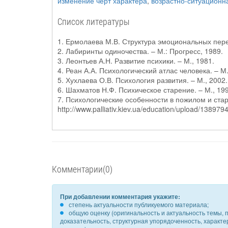
изменение черт характера
,
возрастно-ситуационн
Список литературы
1. Ермолаева М.В. Структура эмоциональных переж
2. Лабиринты одиночества. – М.: Прогресс, 1989.
3. Леонтьев А.Н. Развитие психики. – М., 1981.
4. Реан А.А. Психологический атлас человека. – М.
5. Хухлаева О.В. Психология развития. – М., 2002.
6. Шахматов Н.Ф. Психическое старение. – М., 19
7. Психологические особенности в пожилом и стар
http://www.palliativ.kiev.ua/education/upload/1389
Комментарии(0)
При добавлении комментария укажите:
степень актуальности публикуемого материала;
общую оценку (оригинальность и актуальность темы, п
доказательность, структурная упорядоченность, характ