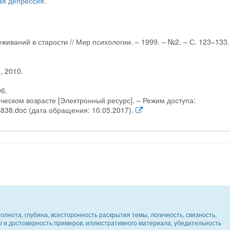
ая депрессия
.
иваний в старости // Мир психологии. – 1999. – №2. – С. 123–133.
, 2010.
96.
ческом возрасте [Электронный ресурс]. – Режим доступа:
794838.doc (дата обращения: 10.05.2017).
олнота, глубина, всесторонность раскрытия темы, логичность, связность,
ер и достоверность примеров, иллюстративного материала, убедительность