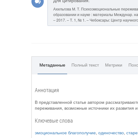
Для цитирования:
Ахильгова М. Т. Психоэмоциональные переживан
образовании и науке : материалы Междунар. науч.-
– 2017. – Т. 1, № 1. – Чебоксары: Центр научно
Метаданные
Полный текст
Метрики
Похо
Аннотация
В представленной статье автором рассматривают
переживания, возможные источники их развития 
Ключевые слова
эмоциональное благополучие
,
одиночество
,
стар