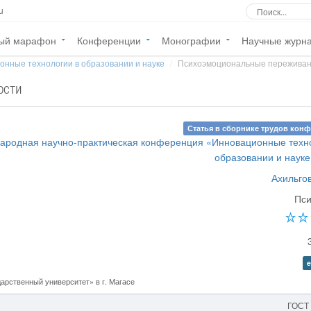
u
ый марафон
Конференции
Монографии
Научные журн
онные технологии в образовании и науке
Психоэмоциональные переживани
ости
Статья в сборнике трудов кон
ародная научно-практическая конференция «Инновационные техн
образовании и науке
Ахильго
Пси
e
рственный университет» в г. Магасе
ГОСТ