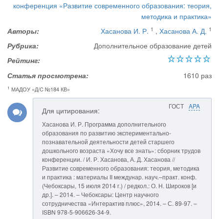
конференция «Развитие современного образования: теория,
методика и практика»
1
1
Авторы:
Хасанова И. Р.
,
Хасанова А. Д.
Рубрика:
Дополнительное образование детей
Рейтинг:
Статья просмотрена:
1610 раз
1
МАДОУ «Д/C №184 КВ»
ГОСТ
APA
Для цитирования:
Хасанова И. Р. Программа дополнительного
образования по развитию экспериментально-
познавательной деятельности детей старшего
дошкольного возраста «Хочу все знать»: сборник трудов
конференции. / И. Р. Хасанова, А. Д. Хасанова //
Развитие современного образования: теория, методика
и практика : материалы II междунар. науч.–практ. конф.
(Чебоксары, 15 июля 2014 г.) / редкол.: О. Н. Широков [и
др.]. – 2014. – Чебоксары: Центр научного
сотрудничества «Интерактив плюс», 2014. – С. 89-97. –
ISBN 978-5-906626-34-9.