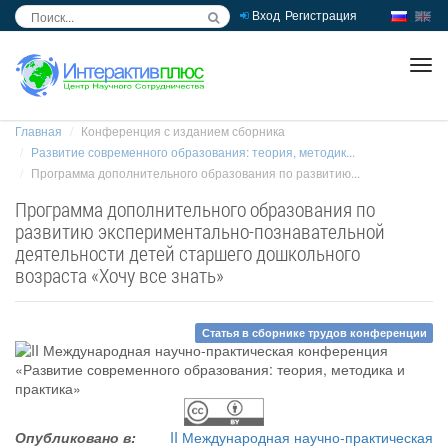
Вход
Регистрация
inc
ра
Главная
Конференция с изданием сборника
Развитие современного образования: теория, методик...
Программа дополнительного образования по развитию...
Программа дополнительного образования по
развитию экспериментально-познавательной
деятельности детей старшего дошкольного
возраста «Хочу все знать»
Статья в сборнике трудов конференции
Опубликовано в:
II Международная научно-практическая