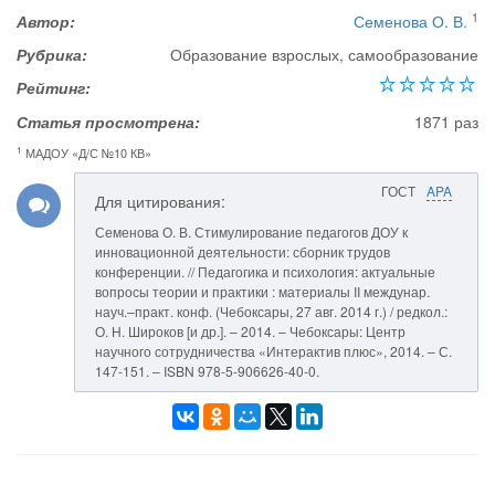
1
Автор:
Семенова О. В.
Рубрика:
Образование взрослых, самообразование
Рейтинг:
Статья просмотрена:
1871 раз
1
МАДОУ «Д/С №10 КВ»
ГОСТ
APA
Для цитирования:
Семенова О. В. Стимулирование педагогов ДОУ к
инновационной деятельности: сборник трудов
конференции. // Педагогика и психология: актуальные
вопросы теории и практики : материалы II междунар.
науч.–практ. конф. (Чебоксары, 27 авг. 2014 г.) / редкол.:
О. Н. Широков [и др.]. – 2014. – Чебоксары: Центр
научного сотрудничества «Интерактив плюс», 2014. – С.
147-151. – ISBN 978-5-906626-40-0.