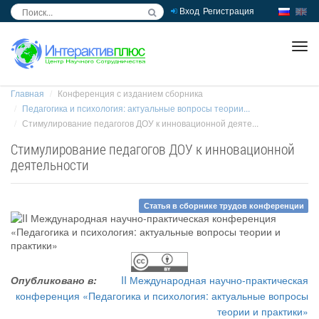
Вход
Регистрация
inc
ра
Главная
Конференция с изданием сборника
Педагогика и психология: актуальные вопросы теории...
Стимулирование педагогов ДОУ к инновационной деяте...
Стимулирование педагогов ДОУ к инновационной
деятельности
Статья в сборнике трудов конференции
Опубликовано в:
II Международная научно-практическая
конференция «Педагогика и психология: актуальные вопросы
теории и практики»