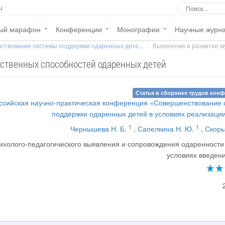
u
ый марафон
Конференции
Монографии
Научные журн
ствование системы поддержки одаренных дете...
Выявление и развитие м
ственных способностей одаренных детей
Статья в сборнике трудов кон
ссийская научно-практическая конференция «Совершенствование
поддержки одаренных детей в условиях реализац
1
1
Чернышева Н. Б.
,
Сапелкина Н. Ю.
,
Скоры
ихолого-педагогического выявления и сопровождения одаренности
условиях введен