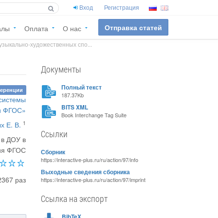
Вход
Регистрация
Отправка статей
алы
Оплата
О нас
узыкально-художественных спо...
Документы
Полный текст
ференции
187.37Kb
 системы
BITS XML
ии ФГОС»
Book Interchange Tag Suite
1
х Е. В.
Ссылки
 в ДОУ в
ия ФГОС
Сборник
https://interactive-plus.ru/ru/action/97/info
Выходные сведения сборника
2367 раз
https://interactive-plus.ru/ru/action/97/imprint
Ссылка на экспорт
BibTeX