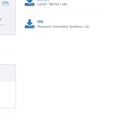
APA
LaTeX / BibTeX (.bib)
в
RIS
. –
Research Information Systems (.ris)