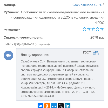
1
Автор:
Сахибзянова С. Н.
Рубрика:
Особенности психолого-педагогического выявления
и сопровождения одаренности в ДОУ в условиях введения
ФГОС
Рейтинг:
Статья просмотрена:
2078 раз
1
МАОУ ДОД «ДШИ №13 (татарская)»
ГОСТ
APA
Для цитирования:
Сахибзянова С. Н. Выявление и развитие творческого
потенциала одаренных детей в детской школе искусств:
сборник трудов конференции. // Совершенствование
системы поддержки одаренных детей в условиях
реализации ФГОС : материалы всерос. науч.–практ.
конф. (Чебоксары, 16 окт. 2014 г.) / редкол.: С. Г.
Краснова [и др.]. – 2014. – Чебоксары: Центр научного
сотрудничества «Интерактив плюс», 2014. – С. 81-82. –
ISBN 978-5-906626-44-8.