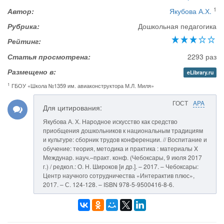
1
Автор:
Якубова А.Х.
Рубрика:
Дошкольная педагогика
Рейтинг:
Статья просмотрена:
2293 раз
Размещено в:
eLibrary.ru
1
ГБОУ «Школа №1359 им. авиаконструктора М.Л. Миля»
ГОСТ
APA
Для цитирования:
Якубова А. Х. Народное искусство как средство
приобщения дошкольников к национальным традициям
и культуре: сборник трудов конференции. // Воспитание и
обучение: теория, методика и практика : материалы X
Междунар. науч.–практ. конф. (Чебоксары, 9 июля 2017
г.) / редкол.: О. Н. Широков [и др.]. – 2017. – Чебоксары:
Центр научного сотрудничества «Интерактив плюс»,
2017. – С. 124-128. – ISBN 978-5-9500416-8-6.