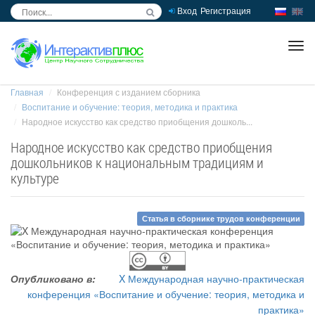
Вход
Регистрация
inc
ра
Главная
Конференция с изданием сборника
Воспитание и обучение: теория, методика и практика
Народное искусство как средство приобщения дошколь...
Народное искусство как средство приобщения
дошкольников к национальным традициям и
культуре
Статья в сборнике трудов конференции
Опубликовано в:
X Международная научно-практическая
конференция «Воспитание и обучение: теория, методика и
практика»