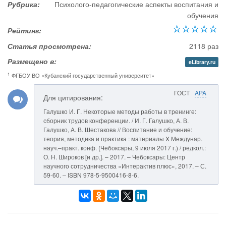
Рубрика:
Психолого-педагогические аспекты воспитания и
обучения
Рейтинг:
Статья просмотрена:
2118 раз
Размещено в:
eLibrary.ru
1
ФГБОУ ВО «Кубанский государственный университет»
ГОСТ
APA
Для цитирования:
Галушко И. Г. Некоторые методы работы в тренинге:
сборник трудов конференции. / И. Г. Галушко, А. В.
Галушко, А. В. Шестакова // Воспитание и обучение:
теория, методика и практика : материалы X Междунар.
науч.–практ. конф. (Чебоксары, 9 июля 2017 г.) / редкол.:
О. Н. Широков [и др.]. – 2017. – Чебоксары: Центр
научного сотрудничества «Интерактив плюс», 2017. – С.
59-60. – ISBN 978-5-9500416-8-6.