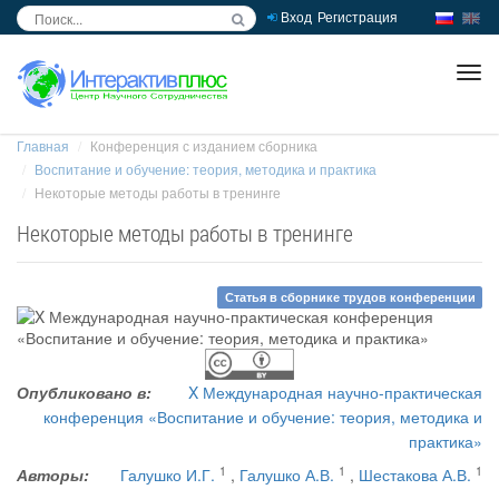
Вход
Регистрация
inc
ра
Главная
Конференция с изданием сборника
Воспитание и обучение: теория, методика и практика
Некоторые методы работы в тренинге
Некоторые методы работы в тренинге
Статья в сборнике трудов конференции
Опубликовано в:
X Международная научно-практическая
конференция «Воспитание и обучение: теория, методика и
практика»
1
1
1
Авторы:
Галушко И.Г.
,
Галушко А.В.
,
Шестакова А.В.