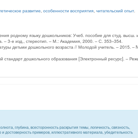
тетическое развитие
,
особенности восприятия
,
читательский опыт
.
ения родному языку дошкольников: Учеб. пособие для студ. высш. и
. – 3-е изд., стереотип. – М.: Академия, 2000. – С. 353–354.
туры детьми дошкольного возраста // Молодой учитель. – 2015. – 
й стандарт дошкольного образования [Электронный ресурс]. – Ре
олнота, глубина, всесторонность раскрытия темы, логичность, связность,
ер и достоверность примеров, иллюстративного материала, убедительность