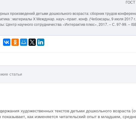
ГОСТ
рных произведений детьми дошкольного возраста: сборник трудов конференци
тика : материалы X Междунар. науч.–практ. конф. (Чебоксары, 9 июля 2017 г.)
сары: Центр научного сотрудничества «Интерактив плюс», 2017. – С. 97-99. – I
жие статьи
держания художественных текстов детьми дошкольного возраста (о
р показывает, как изменяется читательский опыт в младшем, средн