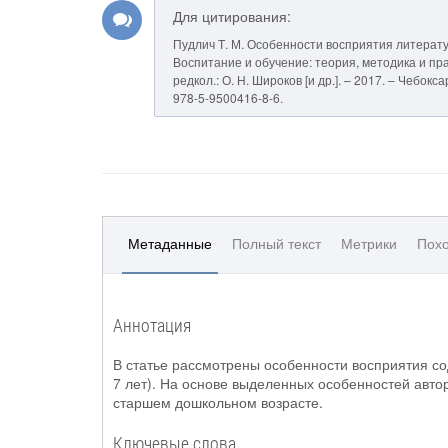
Для цитирования:
Пудлич Т. М. Особенности восприятия литерату
Воспитание и обучение: теория, методика и прак
редкол.: О. Н. Широков [и др.]. – 2017. – Чебок
978-5-9500416-8-6.
Метаданные
Полный текст
Метрики
Похо
Аннотация
В статье рассмотрены особенности восприятия со
7 лет). На основе выделенных особенностей авто
старшем дошкольном возрасте.
Ключевые слова