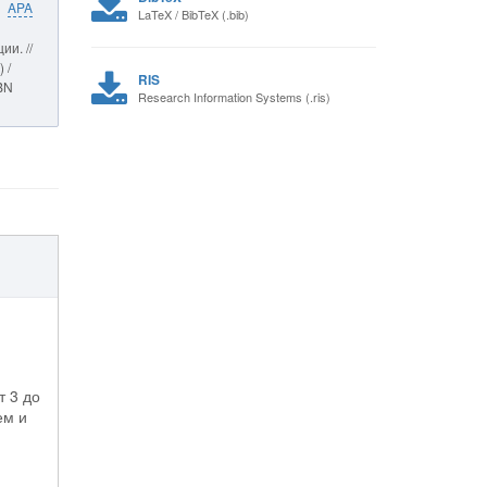
APA
LaTeX / BibTeX (.bib)
и. //
 /
RIS
SBN
Research Information Systems (.ris)
т 3 до
ем и