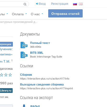
Вход
Регистрация
Отправка статей
алы
Оплата
О нас
атурных произведений д...
Документы
Полный текст
ференции
369.45Kb
бучение:
BITS XML
рактика»
Book Interchange Tag Suite
1
ч Т.М.
Ссылки
дагогика
Сборник
https://interactive-plus.ru/ru/action/417/info
2993 раз
Выходные сведения сборника
https://interactive-plus.ru/ru/action/417/imprint
Library.ru
Ссылка на экспорт
тет им.
BibTeX