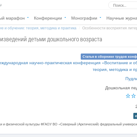
u
ый марафон
Конференции
Монографии
Научные журн
е и обучение: теория, методика и практика
Особенности восприятия литер
оизведений детьми дошкольного возраста
Статья в сборнике трудов кон
еждународная научно-практическая конференция «Воспитание и о
теория, методика и п
Пудли
Дошкольная пе
e
ки и физической культуры ФГАОУ ВО «Северный (Арктический) федеральный универси