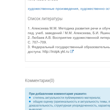
художественные произведения
,
художественно-эс
Список литературы
1. Алексеева М.М. Методика развития речи и обуч
пед. учеб. заведений / М.М. Алексеева, Б.И. Яшина
2. Любаев А.В. Восприятие художественной литера
С. 707–709.
3. Федеральный государственный образовательны
доступа: http://iroipk.ykt.ru
Комментарии(0)
При добавлении комментария укажите:
степень актуальности публикуемого материала;
общую оценку (оригинальность и актуальность темы, п
доказательность, структурная упорядоченность, характ
выводов);