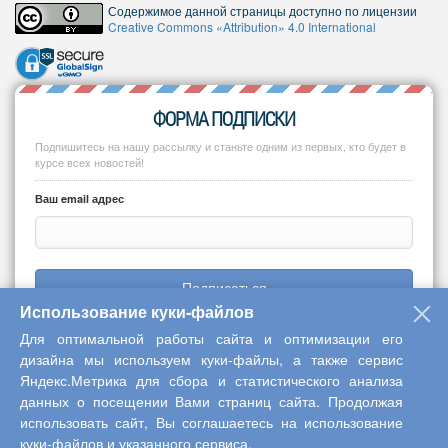
Содержимое данной страницы доступно по лицензии
Creative Commons «Attribution» 4.0 International
ФОРМА ПОДПИСКИ
Подпишитесь на нашу рассылку и станьте одним из первых, кто будет в
курсе всех новостей!
Ваш email адрес
Подписаться
Использование куки-файлов
Для оптимальной работы сайта и оптимизации его
дизайна мы используем куки-файлы, а также сервис
Яндекс.Метрика для сбора и статистического анализа
Copyright © 2013-2026 Центр научного сотрудничества «Интерактив
данных о посещении Вами страниц сайта. Продолжая
плюс»
использовать сайт, Вы соглашаетесь на использование
куки-файлов и указанного сервиса.