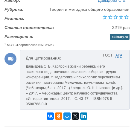
Автор:
Давыдова С.В.
Рубрика:
Теория и методика общего образования
Рейтинг:
Статья просмотрена:
3219 раз
Размещено в:
eLibrary.ru
1
МОУ «Георгиевская гимназия»
ГОСТ
APA
Для цитирования:
Давыдова С. В. Карлсон в жизни ребенка и его
психолого-педагогическое значение: сборник трудов
конференции. // Педагогика и психология: перспективы
развития : материалы Междунар. науч.–практ. конф.
(Чебоксары, 6 авг. 2017 г.) / редкол.: О. Н. Широков [и др.].
– 2017. – Чебоксары: Центр научного сотрудничества
«Интерактив плюс», 2017. – С. 43-47. – ISBN 978-5-
9500768-0-0.