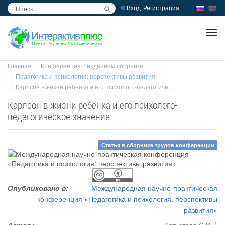
Вход
Регистрация
inc
ра
Главная
Конференция с изданием сборника
Педагогика и психология: перспективы развития
Карлсон в жизни ребенка и его психолого-педагогиче...
Карлсон в жизни ребенка и его психолого-
педагогическое значение
Статья в сборнике трудов конференции
Опубликовано в:
Международная научно-практическая
конференция «Педагогика и психология: перспективы
развития»
1