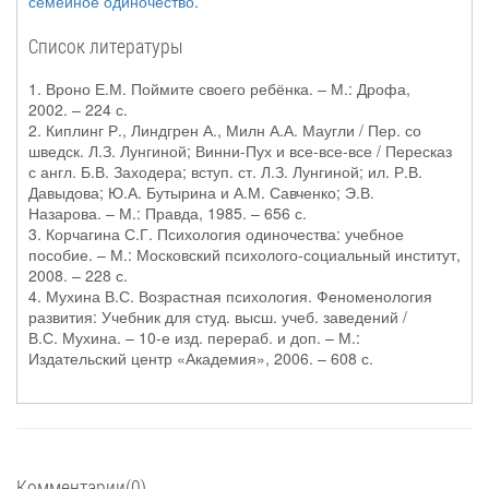
семейное одиночество
.
Список литературы
1. Вроно Е.М. Поймите своего ребёнка. – М.: Дрофа,
2002. – 224 с.
2. Киплинг Р., Линдгрен А., Милн А.А. Маугли / Пер. со
шведск. Л.З. Лунгиной; Винни-Пух и все-все-все / Пересказ
с англ. Б.В. Заходера; вступ. ст. Л.З. Лунгиной; ил. Р.В.
Давыдова; Ю.А. Бутырина и А.М. Савченко; Э.В.
Назарова. – М.: Правда, 1985. – 656 с.
3. Корчагина С.Г. Психология одиночества: учебное
пособие. – М.: Московский психолого-социальный институт,
2008. – 228 с.
4. Мухина В.С. Возрастная психология. Феноменология
развития: Учебник для студ. высш. учеб. заведений /
В.С. Мухина. – 10-е изд. перераб. и доп. – М.:
Издательский центр «Академия», 2006. – 608 с.
Комментарии(0)