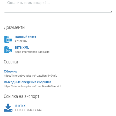
Документы
Полный текст
470.33Kb
BITS XML
Book Interchange Tag Suite
Ссылки
Сборник
https://interactive-plus.ru/ru/action/440/info
Выходные сведения сборника
https://interactive-plus.ru/ru/action/440/imprint
Ссылка на экспорт
BibTeX
LaTeX / BibTeX (.bib)