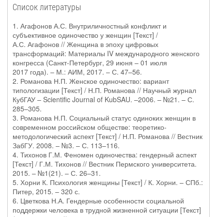
Список литературы
1. Агафонов А.С. Внутриличностный конфликт и
субъективное одиночество у женщин [Текст] /
А.С. Агафонов // Женщина в эпоху цифровых
трансформаций: Материалы IV международного женского
конгресса (Санкт-Петербург, 29 июня – 01 июля
2017 года). – М.: АИМ, 2017. – С. 47–56.
2. Романова Н.П. Женское одиночество: вариант
типологизации [Текст] / Н.П. Романова // Научный журнал
КубГАУ – Scientific Journal of KubSAU. –2006. – №21. – С.
285–305.
3. Романова Н.П. Социальный статус одиноких женщин в
современном российском обществе: теоретико-
методологический аспект [Текст] / Н.П. Романова // Вестник
ЗабГУ. 2008. – №3. – С. 113–116.
4. Тихонов Г.М. Феномен одиночества: гендерный аспект
[Текст] / Г.М. Тихонов // Вестник Пермского университета.
2015. – №1(21). – С. 26–31.
5. Хорни К. Психология женщины [Текст] / К. Хорни. – СПб.:
Питер, 2015. – 320 с.
6. Цветкова Н.А. Гендерные особенности социальной
поддержки человека в трудной жизненной ситуации [Текст]