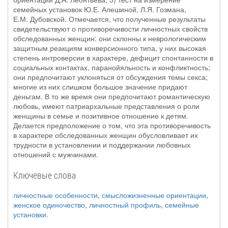
семейных установок Ю.Е. Алешиной, Л.Я. Гозмана,
Е.М. Дубовской. Отмечается, что полученные результаты
свидетельствуют о противоречивости личностных свойств
обследованных женщин: они склонны к неврологическим
защитным реакциям конверсионного типа, у них высокая
степень интроверсии в характере, дефицит спонтанности в
социальных контактах, паранойяльность и конфликтность;
они предпочитают уклоняться от обсуждения темы секса;
многие из них слишком большое значение придают
деньгам. В то же время они предпочитают романтическую
любовь, имеют патриархальные представления о роли
женщины в семье и позитивное отношение к детям.
Делается предположение о том, что эта противоречивость
в характере обследованных женщин обусловливает их
трудности в установлении и поддержании любовных
отношений с мужчинами.
Ключевые слова
личностные особенности
,
смысложизненные ориентации
,
женское одиночество
,
личностный профиль
,
семейные
установки
.