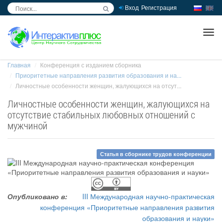
Вход
Регистрация
inc
ра
Главная
Конференция с изданием сборника
Приоритетные направления развития образования и на...
Личностные особенности женщин, жалующихся на отсут...
Личностные особенности женщин, жалующихся на
отсутствие стабильных любовных отношений с
мужчиной
Статья в сборнике трудов конференции
Опубликовано в:
III Международная научно-практическая
конференция «Приоритетные направления развития
образования и науки»