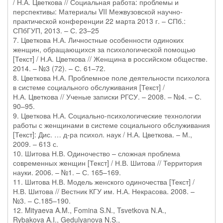
/ Н.А. Цветкова // Социальная работа: проблемы и
перспективы: Материалы VII Межвузовской научно-
практической конференции 22 марта 2013 г. – СПб.:
СПбГУП, 2013. – С. 23–25
7. Цветкова Н.А. Личностные особенности одиноких
женщин, обращающихся за психологической помощью
[Текст] / Н.А. Цветкова // Женщина в российском обществе.
2014. – №3 (72). – С. 61–72.
8. Цветкова Н.А. Проблемное поле деятельности психолога
в системе социального обслуживания [Текст] /
Н.А. Цветкова // Ученые записки РГСУ. – 2008. – №4. – С.
90–95.
9. Цветкова Н.А. Социально-психологические технологии
работы с женщинами в системе социального обслуживания
[Текст]: Дис. … д-ра психол. наук / Н.А. Цветкова. – М.,
2009. – 613 с.
10. Шитова Н.В. Одиночество – сложная проблема
современных женщин [Текст] / Н.В. Шитова // Территория
науки. 2006. – №1. – С. 165–169.
11. Шитова Н.В. Модель женского одиночества [Текст] /
Н.В. Шитова // Вестник КГУ им. Н.А. Некрасова. 2008. –
№3. – С.185–190.
12. Mityaeva A.M., Fomina S.N., Tsvetkova N.A.,
Rybakova A.I., Gedulyanova N.S.,