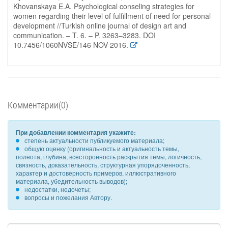
Khovanskaya E.A. Psychological conseling strategies for
women regarding their level of fulfillment of need for personal
development //Turkish online journal of design art and
communication. – T. 6. – P. 3263–3283. DOI
10.7456/1060NVSE/146 NOV 2016.
Комментарии(0)
При добавлении комментария укажите:
степень актуальности публикуемого материала;
общую оценку (оригинальность и актуальность темы,
полнота, глубина, всесторонность раскрытия темы, логичность,
связность, доказательность, структурная упорядоченность,
характер и достоверность примеров, иллюстративного
материала, убедительность выводов);
недостатки, недочеты;
вопросы и пожелания Автору.